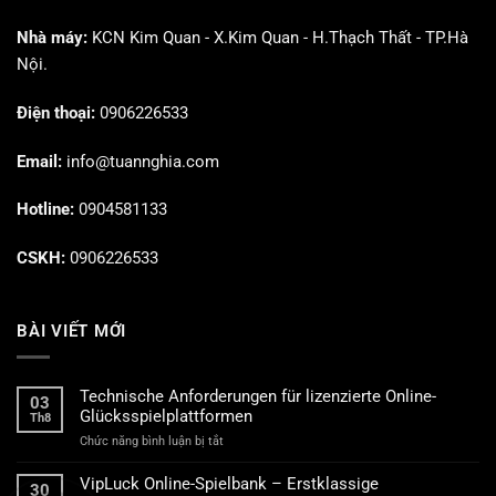
Nhà máy:
KCN Kim Quan - X.Kim Quan - H.Thạch Thất - TP.Hà
Nội.
Điện thoại:
0906226533
Email:
info@tuannghia.com
Hotline:
0904581133
CSKH:
0906226533
BÀI VIẾT MỚI
Technische Anforderungen für lizenzierte Online-
03
Glücksspielplattformen
Th8
ở
Chức năng bình luận bị tắt
Technische
Anforderungen
VipLuck Online-Spielbank – Erstklassige
30
für