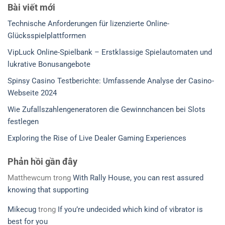
Bài viết mới
Technische Anforderungen für lizenzierte Online-
Glücksspielplattformen
VipLuck Online-Spielbank – Erstklassige Spielautomaten und
lukrative Bonusangebote
Spinsy Casino Testberichte: Umfassende Analyse der Casino-
Webseite 2024
Wie Zufallszahlengeneratoren die Gewinnchancen bei Slots
festlegen
Exploring the Rise of Live Dealer Gaming Experiences
Phản hồi gần đây
Matthewcum
trong
With Rally House, you can rest assured
knowing that supporting
Mikecug
trong
If you’re undecided which kind of vibrator is
best for you