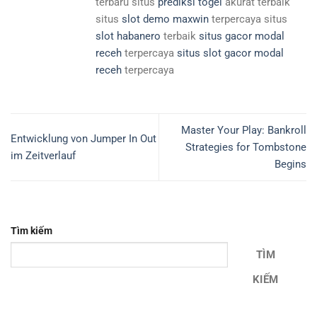
terbaru situs
prediksi togel
akurat terbaik
situs
slot demo maxwin
terpercaya situs
slot habanero
terbaik
situs gacor modal
receh
terpercaya
situs slot gacor modal
receh
terpercaya
Master Your Play: Bankroll
Entwicklung von Jumper In Out
Strategies for Tombstone
im Zeitverlauf
Begins
Tìm kiếm
TÌM
KIẾM