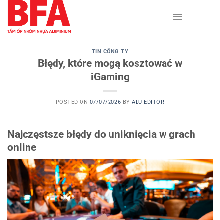
Skip
to
content
TIN CÔNG TY
Błędy, które mogą kosztować w
iGaming
POSTED ON
07/07/2026
BY
ALU EDITOR
Najczęstsze błędy do uniknięcia w grach
online