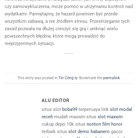
czy samowykluczenia, może pomóc w utrzymaniu kontroli nad
wydatkami. Pamiętajmy, że hazard powinien być przede
wszystkim zabawą, a nie źródłem stresu. Przestrzeganie tych
zasad pozwala na dłużej cieszyć się grą i uniknąć wielu
powszechnych błędów, które mogą prowadzić do
nieprzyjemnych sytuacji.
This entry was posted in
Tin Công ty
. Bookmark the
permalink
.
ALU EDITOR
situs slot
boba99
terpercaya link
slot modal
receh
mudah maxwin situs
slot maxwin
cukup depo 10k situs
nonton film horor
terbaik situs
slot demo habanero
gacor