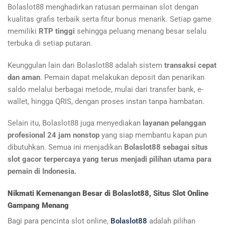
Bolaslot88 menghadirkan ratusan permainan slot dengan
kualitas grafis terbaik serta fitur bonus menarik. Setiap game
memiliki
RTP tinggi
sehingga peluang menang besar selalu
terbuka di setiap putaran.
Keunggulan lain dari Bolaslot88 adalah sistem
transaksi cepat
dan aman
. Pemain dapat melakukan deposit dan penarikan
saldo melalui berbagai metode, mulai dari transfer bank, e-
wallet, hingga QRIS, dengan proses instan tanpa hambatan.
Selain itu, Bolaslot88 juga menyediakan
layanan pelanggan
profesional 24 jam nonstop
yang siap membantu kapan pun
dibutuhkan. Semua ini menjadikan
Bolaslot88 sebagai situs
slot gacor terpercaya yang terus menjadi pilihan utama para
pemain di Indonesia.
Nikmati Kemenangan Besar di Bolaslot88, Situs Slot Online
Gampang Menang
Bagi para pencinta slot online,
Bolaslot88
adalah pilihan