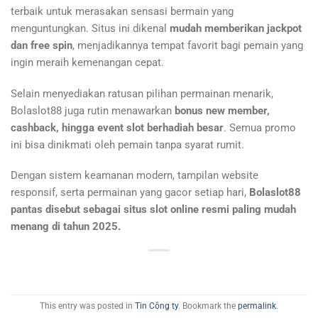
terbaik untuk merasakan sensasi bermain yang
menguntungkan. Situs ini dikenal
mudah memberikan jackpot
dan free spin
, menjadikannya tempat favorit bagi pemain yang
ingin meraih kemenangan cepat.
Selain menyediakan ratusan pilihan permainan menarik,
Bolaslot88 juga rutin menawarkan
bonus new member,
cashback, hingga event slot berhadiah besar
. Semua promo
ini bisa dinikmati oleh pemain tanpa syarat rumit.
Dengan sistem keamanan modern, tampilan website
responsif, serta permainan yang gacor setiap hari,
Bolaslot88
pantas disebut sebagai situs slot online resmi paling mudah
menang di tahun 2025.
This entry was posted in
Tin Công ty
. Bookmark the
permalink
.