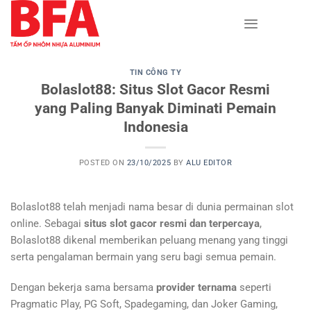
Skip
to
content
TIN CÔNG TY
Bolaslot88: Situs Slot Gacor Resmi
yang Paling Banyak Diminati Pemain
Indonesia
POSTED ON
23/10/2025
BY
ALU EDITOR
Bolaslot88 telah menjadi nama besar di dunia permainan slot
online. Sebagai
situs slot gacor resmi dan terpercaya
,
Bolaslot88 dikenal memberikan peluang menang yang tinggi
serta pengalaman bermain yang seru bagi semua pemain.
Dengan bekerja sama bersama
provider ternama
seperti
Pragmatic Play, PG Soft, Spadegaming, dan Joker Gaming,