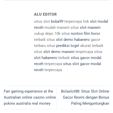
ALU EDITOR
situs slot
boba99
terpercaya link
slot modal
receh
mudah maxwin situs
slot maxwin
cukup depo 10k situs
nonton film horor
terbaik situs
slot demo habanero
gacor
terbaru situs
prediksi togel
akurat terbaik
situs
slot demo maxwin
terpercaya situs
slot habanero
terbaik
situs gacor modal
receh
terpercaya
situs slot gacor modal
receh
terpercaya
Fair gaming experience at the
Bolaslot88: Situs Slot Online
Australian online casino online
Gacor Resmi dengan Bonus
pokies australia real money
Paling Menguntungkan