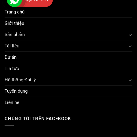
the
Slots
Rise
festlegen
Trang chủ
of
Live
Dealer
Giới thiệu
Gaming
Experiences
Sản phẩm
Tài liệu
Dự án
Tin tức
Hệ thống Đại lý
Tuyển dụng
Liên hệ
CHÚNG TÔI TRÊN FACEBOOK