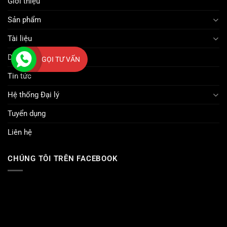
Giới thiệu
Gaming
Experiences
Sản phẩm
Tài liệu
Dự án
GỌI TƯ VẤN
Tin tức
Hệ thống Đại lý
Tuyển dụng
Liên hệ
CHÚNG TÔI TRÊN FACEBOOK