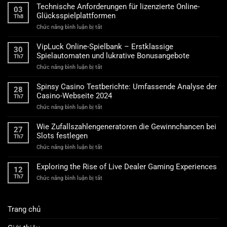
Technische Anforderungen für lizenzierte Online-
03
Glücksspielplattformen
Th8
ở
Chức năng bình luận bị tắt
Technische
Anforderungen
VipLuck Online-Spielbank – Erstklassige
30
für
Spielautomaten und lukrative Bonusangebote
Th7
lizenzierte
ở
Chức năng bình luận bị tắt
Online-
VipLuck
Glücksspielplattformen
Online-
Spinsy Casino Testberichte: Umfassende Analyse der
28
Spielbank
Casino-Webseite 2024
Th7
–
ở
Chức năng bình luận bị tắt
Erstklassige
Spinsy
Spielautomaten
Casino
und
Wie Zufallszahlengeneratoren die Gewinnchancen bei
27
Testberichte:
lukrative
Slots festlegen
Th7
Umfassende
Bonusangebote
ở
Chức năng bình luận bị tắt
Analyse
Wie
der
Zufallszahlengeneratoren
Casino-
Exploring the Rise of Live Dealer Gaming Experiences
12
die
Webseite
Th7
ở
Chức năng bình luận bị tắt
Gewinnchancen
2024
Exploring
bei
the
Slots
Rise
festlegen
Trang chủ
of
Live
Dealer