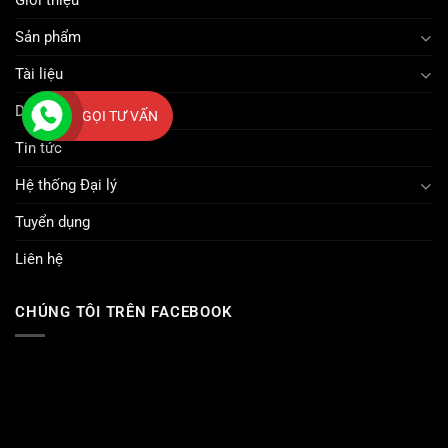
Giới thiệu
Gaming
Experiences
Sản phẩm
Tài liệu
Dự án
GỌI TƯ VẤN
Tin tức
Hệ thống Đại lý
Tuyển dụng
Liên hệ
CHÚNG TÔI TRÊN FACEBOOK