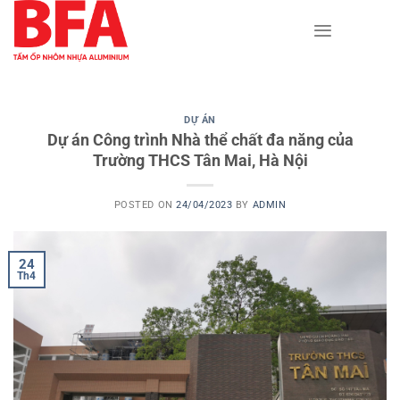
Skip
to
content
DỰ ÁN
Dự án Công trình Nhà thể chất đa năng của
Trường THCS Tân Mai, Hà Nội
POSTED ON
24/04/2023
BY
ADMIN
24
Th4