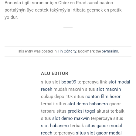
Bonusla ilgili sorunlar için Chicken Road sanal casino
portalýnýn üye destek takýmýyla irtibata geçmek en pratik
yoldur.
This entry was posted in
Tin Công ty
. Bookmark the
permalink
.
ALU EDITOR
situs slot
boba99
terpercaya link
slot modal
receh
mudah maxwin situs
slot maxwin
cukup depo 10k situs
nonton film horor
terbaik situs
slot demo habanero
gacor
terbaru situs
prediksi togel
akurat terbaik
situs
slot demo maxwin
terpercaya situs
slot habanero
terbaik
situs gacor modal
receh
terpercaya
situs slot gacor modal