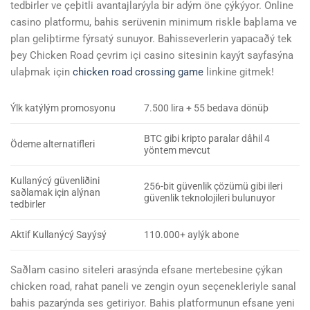
tedbirler ve çeþitli avantajlarýyla bir adým öne çýkýyor. Online
casino platformu, bahis serüvenin minimum riskle baþlama ve
plan geliþtirme fýrsatý sunuyor. Bahisseverlerin yapacaðý tek
þey Chicken Road çevrim içi casino sitesinin kayýt sayfasýna
ulaþmak için
chicken road crossing game
linkine gitmek!
Ýlk katýlým promosyonu
7.500 lira + 55 bedava dönüþ
BTC gibi kripto paralar dâhil 4
Ödeme alternatifleri
yöntem mevcut
Kullanýcý güvenliðini
256-bit güvenlik çözümü gibi ileri
saðlamak için alýnan
güvenlik teknolojileri bulunuyor
tedbirler
Aktif Kullanýcý Sayýsý
110.000+ aylýk abone
Saðlam casino siteleri arasýnda efsane mertebesine çýkan
chicken road, rahat paneli ve zengin oyun seçenekleriyle sanal
bahis pazarýnda ses getiriyor. Bahis platformunun efsane yeni