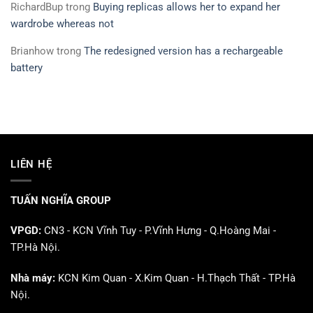
RichardBup
trong
Buying replicas allows her to expand her
wardrobe whereas not
Brianhow
trong
The redesigned version has a rechargeable
battery
LIÊN HỆ
TUẤN NGHĨA GROUP
VPGD:
CN3 - KCN Vĩnh Tuy - P.Vĩnh Hưng - Q.Hoàng Mai -
TP.Hà Nội.
Nhà máy:
KCN Kim Quan - X.Kim Quan - H.Thạch Thất - TP.Hà
Nội.