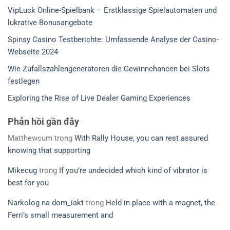
VipLuck Online-Spielbank – Erstklassige Spielautomaten und
lukrative Bonusangebote
Spinsy Casino Testberichte: Umfassende Analyse der Casino-
Webseite 2024
Wie Zufallszahlengeneratoren die Gewinnchancen bei Slots
festlegen
Exploring the Rise of Live Dealer Gaming Experiences
Phản hồi gần đây
Matthewcum
trong
With Rally House, you can rest assured
knowing that supporting
Mikecug
trong
If you’re undecided which kind of vibrator is
best for you
Narkolog na dom_iakt
trong
Held in place with a magnet, the
Ferri’s small measurement and