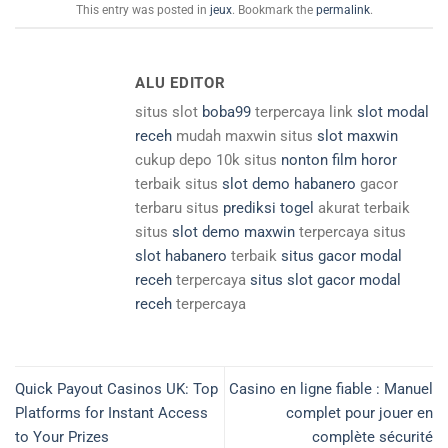
This entry was posted in
jeux
. Bookmark the
permalink
.
ALU EDITOR
situs slot
boba99
terpercaya link
slot modal
receh
mudah maxwin situs
slot maxwin
cukup depo 10k situs
nonton film horor
terbaik situs
slot demo habanero
gacor
terbaru situs
prediksi togel
akurat terbaik
situs
slot demo maxwin
terpercaya situs
slot habanero
terbaik
situs gacor modal
receh
terpercaya
situs slot gacor modal
receh
terpercaya
Quick Payout Casinos UK: Top
Casino en ligne fiable : Manuel
Platforms for Instant Access
complet pour jouer en
to Your Prizes
complète sécurité