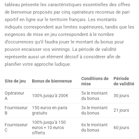
tableau présente les caractéristiques essentielles des offres
de bienvenue proposés par cinq opérateurs reconnus de pari
sportif en ligne sur le territoire français. Les montants
indiqués correspondent aux limites supérieures, tandis que les
exigences de mise en jeu correspondent à le nombre
d’occurrences qu’il faudra jouer le montant du bonus pour
pouvoir encaisser vos winnings. La période de validité
représente aussi un élément décisif à considérer afin de
planifier votre approche ludique.
Conditions de
Période
Site de jeu
Bonus de bienvenue
mise
de validité
Opérateur
5x le montant
100% jusqu’à 200€
30 jours
A
du bonus
Fournisseur
150 euros en paris
3x le montant
21 jours
B
gratuits
du bonus
100% jusqu’à 150
Fournisseur
6x le montant
euros + 10 euros
60 jours
C
du bonus
offerts