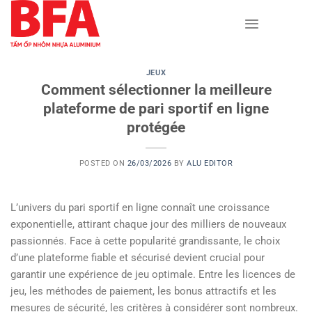
Skip
to
content
JEUX
Comment sélectionner la meilleure
plateforme de pari sportif en ligne
protégée
POSTED ON
26/03/2026
BY
ALU EDITOR
L’univers du pari sportif en ligne connaît une croissance
exponentielle, attirant chaque jour des milliers de nouveaux
passionnés. Face à cette popularité grandissante, le choix
d’une plateforme fiable et sécurisé devient crucial pour
garantir une expérience de jeu optimale. Entre les licences de
jeu, les méthodes de paiement, les bonus attractifs et les
mesures de sécurité, les critères à considérer sont nombreux.