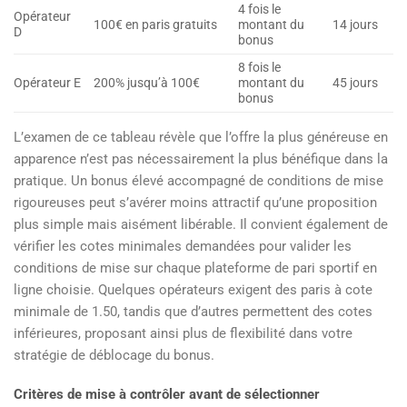
4 fois le
Opérateur
100€ en paris gratuits
montant du
14 jours
D
bonus
8 fois le
Opérateur E
200% jusqu’à 100€
montant du
45 jours
bonus
L’examen de ce tableau révèle que l’offre la plus généreuse en
apparence n’est pas nécessairement la plus bénéfique dans la
pratique. Un bonus élevé accompagné de conditions de mise
rigoureuses peut s’avérer moins attractif qu’une proposition
plus simple mais aisément libérable. Il convient également de
vérifier les cotes minimales demandées pour valider les
conditions de mise sur chaque plateforme de pari sportif en
ligne choisie. Quelques opérateurs exigent des paris à cote
minimale de 1.50, tandis que d’autres permettent des cotes
inférieures, proposant ainsi plus de flexibilité dans votre
stratégie de déblocage du bonus.
Critères de mise à contrôler avant de sélectionner