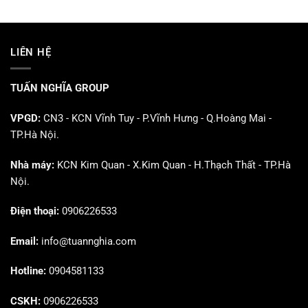
LIÊN HỆ
TUẤN NGHĨA GROUP
VPGD:
CN3 - KCN Vĩnh Tuy - P.Vĩnh Hưng - Q.Hoàng Mai -
TP.Hà Nội.
Nhà máy:
KCN Kim Quan - X.Kim Quan - H.Thạch Thất - TP.Hà
Nội.
Điện thoại:
0906226533
Email:
info@tuannghia.com
Hotline:
0904581133
CSKH:
0906226533