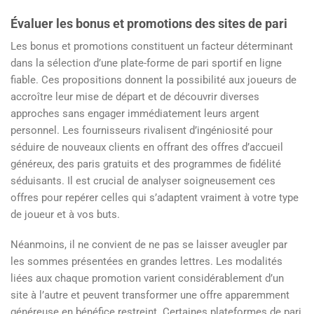
Évaluer les bonus et promotions des sites de pari
Les bonus et promotions constituent un facteur déterminant
dans la sélection d’une plate-forme de pari sportif en ligne
fiable. Ces propositions donnent la possibilité aux joueurs de
accroître leur mise de départ et de découvrir diverses
approches sans engager immédiatement leurs argent
personnel. Les fournisseurs rivalisent d’ingéniosité pour
séduire de nouveaux clients en offrant des offres d’accueil
généreux, des paris gratuits et des programmes de fidélité
séduisants. Il est crucial de analyser soigneusement ces
offres pour repérer celles qui s’adaptent vraiment à votre type
de joueur et à vos buts.
Néanmoins, il ne convient de ne pas se laisser aveugler par
les sommes présentées en grandes lettres. Les modalités
liées aux chaque promotion varient considérablement d’un
site à l’autre et peuvent transformer une offre apparemment
généreuse en bénéfice restreint. Certaines plateformes de pari