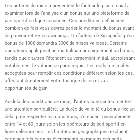
Les critères de mise représentent le facteur le plus crucial à
examiner lors de l’analyse d’un bonus sur une plateforme de
pari sportif en ligne sécurisée. Ces conditions définissent
combien de fois vous devrez parier le montant du bonus avant
de pouvoir retirer vos winnings. Un facteur de 3x signifie qu’un
bonus de 100€ demandra 300€ de mises validées. Certains
opérateurs appliquent ce multiplicateur uniquement au bonus,
tandis que d’autres l’étendent au versement initial, accroissant
notablement le volume de paris requis. Les odds minimales
acceptées pour remplir ces conditions diffèrent selon les cas,
affectant directement votre tactique de jeu et vos
opportunités de gain.
Au-delà des conditions de mise, d’autres contraintes méritent
une attention particulière. La durée de validité du bonus fixe un
délai pour respecter les conditions, s’étendant généralement
entre 14 et 60 jours selon les opérateurs de pari sportif en
ligne sélectionnés. Les limitations géographiques excluent
certaines fois certains événements ou matchs des paris