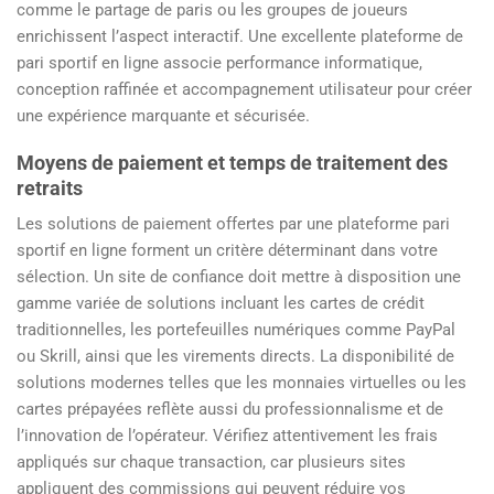
comme le partage de paris ou les groupes de joueurs
enrichissent l’aspect interactif. Une excellente plateforme de
pari sportif en ligne associe performance informatique,
conception raffinée et accompagnement utilisateur pour créer
une expérience marquante et sécurisée.
Moyens de paiement et temps de traitement des
retraits
Les solutions de paiement offertes par une plateforme pari
sportif en ligne forment un critère déterminant dans votre
sélection. Un site de confiance doit mettre à disposition une
gamme variée de solutions incluant les cartes de crédit
traditionnelles, les portefeuilles numériques comme PayPal
ou Skrill, ainsi que les virements directs. La disponibilité de
solutions modernes telles que les monnaies virtuelles ou les
cartes prépayées reflète aussi du professionnalisme et de
l’innovation de l’opérateur. Vérifiez attentivement les frais
appliqués sur chaque transaction, car plusieurs sites
appliquent des commissions qui peuvent réduire vos