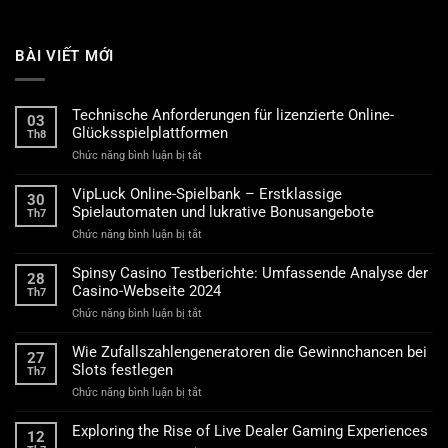
BÀI VIẾT MỚI
Technische Anforderungen für lizenzierte Online-
03
Glücksspielplattformen
Th8
ở
Chức năng bình luận bị tắt
Technische
Anforderungen
VipLuck Online-Spielbank – Erstklassige
30
für
Spielautomaten und lukrative Bonusangebote
Th7
lizenzierte
ở
Chức năng bình luận bị tắt
Online-
VipLuck
Glücksspielplattformen
Online-
Spinsy Casino Testberichte: Umfassende Analyse der
28
Spielbank
Casino-Webseite 2024
Th7
–
ở
Chức năng bình luận bị tắt
Erstklassige
Spinsy
Spielautomaten
Casino
und
Wie Zufallszahlengeneratoren die Gewinnchancen bei
27
Testberichte:
lukrative
Slots festlegen
Th7
Umfassende
Bonusangebote
ở
Chức năng bình luận bị tắt
Analyse
Wie
der
Zufallszahlengeneratoren
Casino-
Exploring the Rise of Live Dealer Gaming Experiences
12
die
Webseite