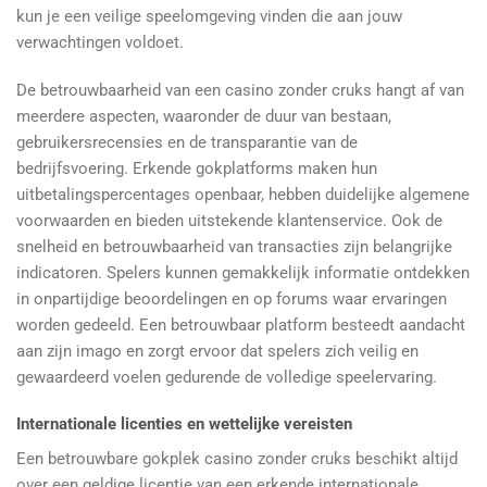
kun je een veilige speelomgeving vinden die aan jouw
verwachtingen voldoet.
De betrouwbaarheid van een casino zonder cruks hangt af van
meerdere aspecten, waaronder de duur van bestaan,
gebruikersrecensies en de transparantie van de
bedrijfsvoering. Erkende gokplatforms maken hun
uitbetalingspercentages openbaar, hebben duidelijke algemene
voorwaarden en bieden uitstekende klantenservice. Ook de
snelheid en betrouwbaarheid van transacties zijn belangrijke
indicatoren. Spelers kunnen gemakkelijk informatie ontdekken
in onpartijdige beoordelingen en op forums waar ervaringen
worden gedeeld. Een betrouwbaar platform besteedt aandacht
aan zijn imago en zorgt ervoor dat spelers zich veilig en
gewaardeerd voelen gedurende de volledige speelervaring.
Internationale licenties en wettelijke vereisten
Een betrouwbare gokplek casino zonder cruks beschikt altijd
over een geldige licentie van een erkende internationale