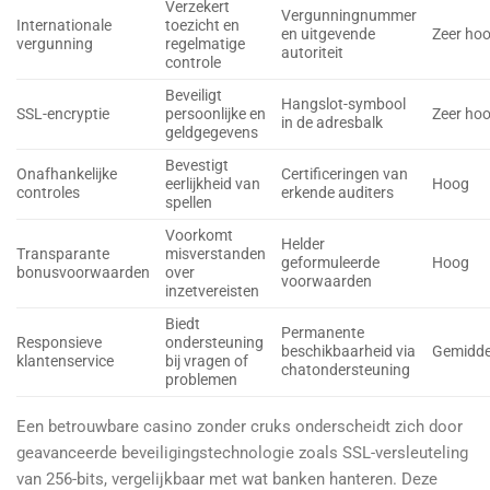
Verzekert
Vergunningnummer
Internationale
toezicht en
en uitgevende
Zeer ho
vergunning
regelmatige
autoriteit
controle
Beveiligt
Hangslot-symbool
SSL-encryptie
persoonlijke en
Zeer ho
in de adresbalk
geldgegevens
Bevestigt
Onafhankelijke
Certificeringen van
eerlijkheid van
Hoog
controles
erkende auditers
spellen
Voorkomt
Helder
Transparante
misverstanden
geformuleerde
Hoog
bonusvoorwaarden
over
voorwaarden
inzetvereisten
Biedt
Permanente
Responsieve
ondersteuning
beschikbaarheid via
Gemidde
klantenservice
bij vragen of
chatondersteuning
problemen
Een betrouwbare casino zonder cruks onderscheidt zich door
geavanceerde beveiligingstechnologie zoals SSL-versleuteling
van 256-bits, vergelijkbaar met wat banken hanteren. Deze