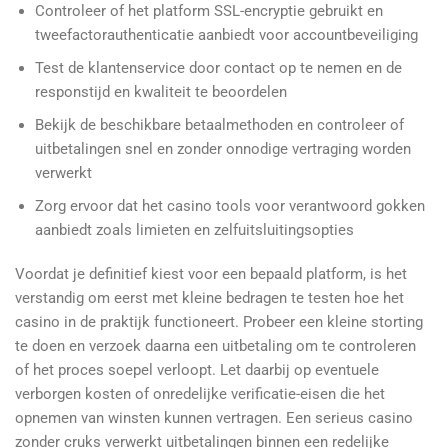
Controleer of het platform SSL-encryptie gebruikt en
tweefactorauthenticatie aanbiedt voor accountbeveiliging
Test de klantenservice door contact op te nemen en de
responstijd en kwaliteit te beoordelen
Bekijk de beschikbare betaalmethoden en controleer of
uitbetalingen snel en zonder onnodige vertraging worden
verwerkt
Zorg ervoor dat het casino tools voor verantwoord gokken
aanbiedt zoals limieten en zelfuitsluitingsopties
Voordat je definitief kiest voor een bepaald platform, is het
verstandig om eerst met kleine bedragen te testen hoe het
casino in de praktijk functioneert. Probeer een kleine storting
te doen en verzoek daarna een uitbetaling om te controleren
of het proces soepel verloopt. Let daarbij op eventuele
verborgen kosten of onredelijke verificatie-eisen die het
opnemen van winsten kunnen vertragen. Een serieus casino
zonder cruks verwerkt uitbetalingen binnen een redelijke