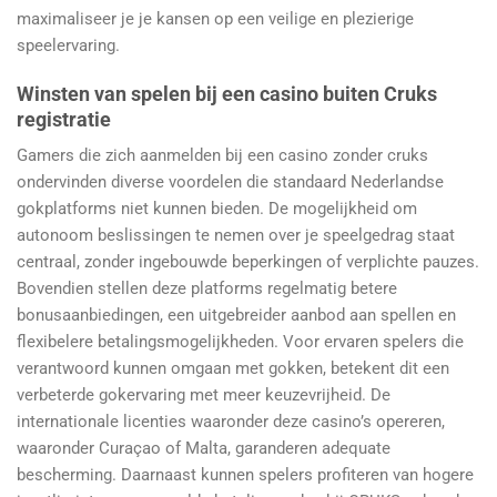
maximaliseer je je kansen op een veilige en plezierige
speelervaring.
Winsten van spelen bij een casino buiten Cruks
registratie
Gamers die zich aanmelden bij een casino zonder cruks
ondervinden diverse voordelen die standaard Nederlandse
gokplatforms niet kunnen bieden. De mogelijkheid om
autonoom beslissingen te nemen over je speelgedrag staat
centraal, zonder ingebouwde beperkingen of verplichte pauzes.
Bovendien stellen deze platforms regelmatig betere
bonusaanbiedingen, een uitgebreider aanbod aan spellen en
flexibelere betalingsmogelijkheden. Voor ervaren spelers die
verantwoord kunnen omgaan met gokken, betekent dit een
verbeterde gokervaring met meer keuzevrijheid. De
internationale licenties waaronder deze casino’s opereren,
waaronder Curaçao of Malta, garanderen adequate
bescherming. Daarnaast kunnen spelers profiteren van hogere