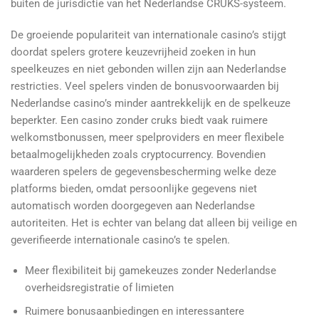
buiten de jurisdictie van het Nederlandse CRUKS-systeem.
De groeiende populariteit van internationale casino’s stijgt
doordat spelers grotere keuzevrijheid zoeken in hun
speelkeuzes en niet gebonden willen zijn aan Nederlandse
restricties. Veel spelers vinden de bonusvoorwaarden bij
Nederlandse casino’s minder aantrekkelijk en de spelkeuze
beperkter. Een casino zonder cruks biedt vaak ruimere
welkomstbonussen, meer spelproviders en meer flexibele
betaalmogelijkheden zoals cryptocurrency. Bovendien
waarderen spelers de gegevensbescherming welke deze
platforms bieden, omdat persoonlijke gegevens niet
automatisch worden doorgegeven aan Nederlandse
autoriteiten. Het is echter van belang dat alleen bij veilige en
geverifieerde internationale casino’s te spelen.
Meer flexibiliteit bij gamekeuzes zonder Nederlandse
overheidsregistratie of limieten
Ruimere bonusaanbiedingen en interessantere