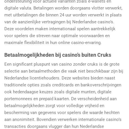
ondersteuning voor actuele varianten zoals e-wallets en
digitale valuta. Betalingen worden doorgaans vlotter verwerkt,
met uitbetalingen die binnen 24 uur worden verwerkt in plaats
van de aanzienlijke vertragingen bij Nederlandse casino’s.
Deze voordelen maken internationaal spelen aantrekkelijk
voor spelers die streven naar optimale voorwaarden en
maximale flexibiliteit in hun online casino-ervaring.
Betaalmogelijkheden bij casino’s buiten Cruks
Een significant pluspunt van casino zonder cruks is de grote
selectie aan betaalmethoden die vaak niet beschikbaar zijn bij
Nederlandse licentiehouders. Deze websites bieden naast
traditionele opties zoals creditcards en bankoverschrijvingen
ook hedendaagse keuzes zoals digitale munten, digitale
portemonnees en prepaid kaarten. De verscheidenheid aan
betaalmogelijkheden zorgt voor volledige vrijheid en
bescherming van gegevens voor spelers die waarde hechten
aan anonimiteit. Bovendien verwerken internationale casino’s
transacties doorgaans vlugger dan hun Nederlandse