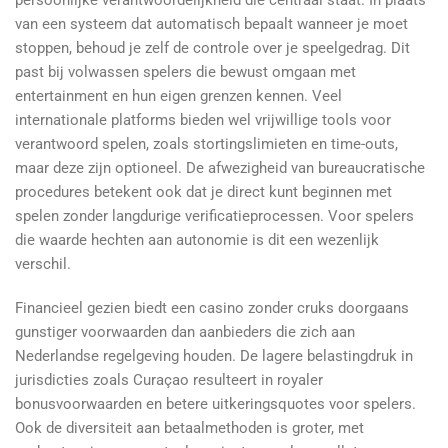
persoonlijke verantwoordelijkheid die centraal staat. In plaats
van een systeem dat automatisch bepaalt wanneer je moet
stoppen, behoud je zelf de controle over je speelgedrag. Dit
past bij volwassen spelers die bewust omgaan met
entertainment en hun eigen grenzen kennen. Veel
internationale platforms bieden wel vrijwillige tools voor
verantwoord spelen, zoals stortingslimieten en time-outs,
maar deze zijn optioneel. De afwezigheid van bureaucratische
procedures betekent ook dat je direct kunt beginnen met
spelen zonder langdurige verificatieprocessen. Voor spelers
die waarde hechten aan autonomie is dit een wezenlijk
verschil.
Financieel gezien biedt een casino zonder cruks doorgaans
gunstiger voorwaarden dan aanbieders die zich aan
Nederlandse regelgeving houden. De lagere belastingdruk in
jurisdicties zoals Curaçao resulteert in royaler
bonusvoorwaarden en betere uitkeringsquotes voor spelers.
Ook de diversiteit aan betaalmethoden is groter, met