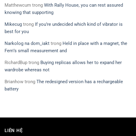
Matthewcum
trong
With Rally House, you can rest assured
knowing that supporting
Mikecug
trong
If you’re undecided which kind of vibrator is
best for you
Narkolog na dom_iakt
trong
Held in place with a magnet, the
Ferri’s small measurement and
RichardBup
trong
Buying replicas allows her to expand her
wardrobe whereas not
Brianhow
trong
The redesigned version has a rechargeable
battery
LIÊN HỆ