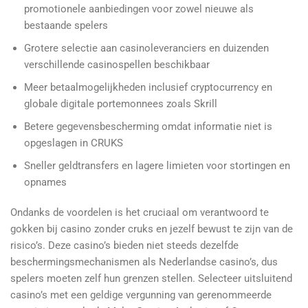
promotionele aanbiedingen voor zowel nieuwe als
bestaande spelers
Grotere selectie aan casinoleveranciers en duizenden
verschillende casinospellen beschikbaar
Meer betaalmogelijkheden inclusief cryptocurrency en
globale digitale portemonnees zoals Skrill
Betere gegevensbescherming omdat informatie niet is
opgeslagen in CRUKS
Sneller geldtransfers en lagere limieten voor stortingen en
opnames
Ondanks de voordelen is het cruciaal om verantwoord te
gokken bij casino zonder cruks en jezelf bewust te zijn van de
risico’s. Deze casino’s bieden niet steeds dezelfde
beschermingsmechanismen als Nederlandse casino’s, dus
spelers moeten zelf hun grenzen stellen. Selecteer uitsluitend
casino’s met een geldige vergunning van gerenommeerde