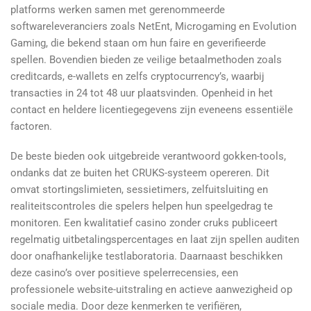
platforms werken samen met gerenommeerde
softwareleveranciers zoals NetEnt, Microgaming en Evolution
Gaming, die bekend staan om hun faire en geverifieerde
spellen. Bovendien bieden ze veilige betaalmethoden zoals
creditcards, e-wallets en zelfs cryptocurrency’s, waarbij
transacties in 24 tot 48 uur plaatsvinden. Openheid in het
contact en heldere licentiegegevens zijn eveneens essentiële
factoren.
De beste bieden ook uitgebreide verantwoord gokken-tools,
ondanks dat ze buiten het CRUKS-systeem opereren. Dit
omvat stortingslimieten, sessietimers, zelfuitsluiting en
realiteitscontroles die spelers helpen hun speelgedrag te
monitoren. Een kwalitatief casino zonder cruks publiceert
regelmatig uitbetalingspercentages en laat zijn spellen auditen
door onafhankelijke testlaboratoria. Daarnaast beschikken
deze casino’s over positieve spelerrecensies, een
professionele website-uitstraling en actieve aanwezigheid op
sociale media. Door deze kenmerken te verifiëren,