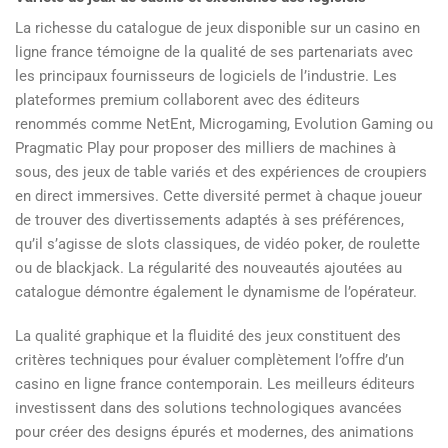
La richesse du catalogue de jeux disponible sur un casino en
ligne france témoigne de la qualité de ses partenariats avec
les principaux fournisseurs de logiciels de l’industrie. Les
plateformes premium collaborent avec des éditeurs
renommés comme NetEnt, Microgaming, Evolution Gaming ou
Pragmatic Play pour proposer des milliers de machines à
sous, des jeux de table variés et des expériences de croupiers
en direct immersives. Cette diversité permet à chaque joueur
de trouver des divertissements adaptés à ses préférences,
qu’il s’agisse de slots classiques, de vidéo poker, de roulette
ou de blackjack. La régularité des nouveautés ajoutées au
catalogue démontre également le dynamisme de l’opérateur.
La qualité graphique et la fluidité des jeux constituent des
critères techniques pour évaluer complètement l’offre d’un
casino en ligne france contemporain. Les meilleurs éditeurs
investissent dans des solutions technologiques avancées
pour créer des designs épurés et modernes, des animations