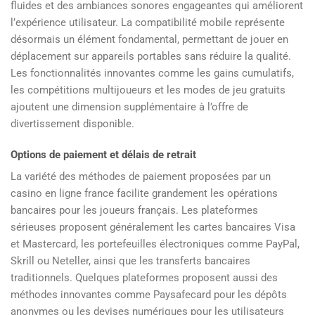
fluides et des ambiances sonores engageantes qui améliorent
l’expérience utilisateur. La compatibilité mobile représente
désormais un élément fondamental, permettant de jouer en
déplacement sur appareils portables sans réduire la qualité.
Les fonctionnalités innovantes comme les gains cumulatifs,
les compétitions multijoueurs et les modes de jeu gratuits
ajoutent une dimension supplémentaire à l’offre de
divertissement disponible.
Options de paiement et délais de retrait
La variété des méthodes de paiement proposées par un
casino en ligne france facilite grandement les opérations
bancaires pour les joueurs français. Les plateformes
sérieuses proposent généralement les cartes bancaires Visa
et Mastercard, les portefeuilles électroniques comme PayPal,
Skrill ou Neteller, ainsi que les transferts bancaires
traditionnels. Quelques plateformes proposent aussi des
méthodes innovantes comme Paysafecard pour les dépôts
anonymes ou les devises numériques pour les utilisateurs