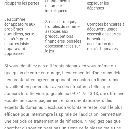
changements
récupérer les pertes
expliquer les
d’humeur
dépenses
inexpliquées
Jeu comme
Stress chronique,
échappatoire aux
Comptes bancaires à
troubles du sommeil
problèmes
découvert, usage
associés aux
quotidiens, perte
excessif des cartes
préoccupations
d’intérêt pour
bancaires,
financières, pensées
d’autres loisirs
occultation des
obsessionnelles sur
auparavant
relevés bancaires
le jeu
appréciées
Si vous identifiez ces différents signaux en vous-même ou
quelqu’un de votre entourage, il est essentiel d’agir sans délai.
Les prestataires agréés proposant un casino en ligne france
travaillent en partenariat avec des structures telles que
Joueurs Info Service, joignable au 09 74 75 13 13, qui offre une
écoute, un accompagnement et une orientation vers des
experts du domaine. L’exclusion volontaire reste l’outil le plus
efficace pour interrompre la spirale de l’addiction, permettant
une période de traitement et de réflexion. N’négligez pas que
chercher du soutien n’est pas un signe de faiblesse mais une