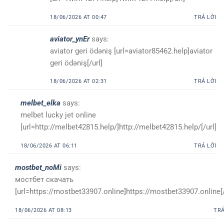
18/06/2026 AT 00:47
TRẢ LỜI
aviator_ynEr
says:
aviator geri ödəniş [url=aviator85462.help]aviator
geri ödəniş[/url]
18/06/2026 AT 02:31
TRẢ LỜI
melbet_elka
says:
melbet lucky jet online
[url=http://melbet42815.help/]http://melbet42815.help/[/url]
18/06/2026 AT 06:11
TRẢ LỜI
mostbet_noMi
says:
мостбет скачать
[url=https://mostbet33907.online]https://mostbet33907.online[/
18/06/2026 AT 08:13
TRẢ