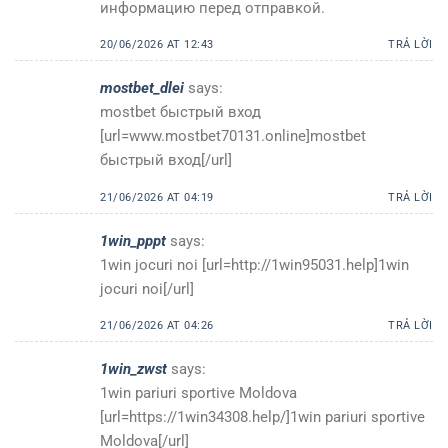
информацию перед отправкой.
20/06/2026 AT 12:43
TRẢ LỜI
mostbet_dlei
says:
mostbet быстрый вход
[url=www.mostbet70131.online]mostbet
быстрый вход[/url]
21/06/2026 AT 04:19
TRẢ LỜI
1win_pppt
says:
1win jocuri noi [url=http://1win95031.help]1win
jocuri noi[/url]
21/06/2026 AT 04:26
TRẢ LỜI
1win_zwst
says:
1win pariuri sportive Moldova
[url=https://1win34308.help/]1win pariuri sportive
Moldova[/url]