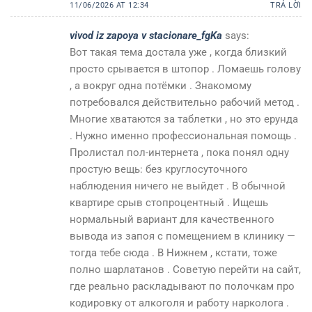
11/06/2026 AT 12:34
TRẢ LỜI
vivod iz zapoya v stacionare_fgKa
says:
Вот такая тема достала уже , когда близкий
просто срывается в штопор . Ломаешь голову
, а вокруг одна потёмки . Знакомому
потребовался действительно рабочий метод .
Многие хватаются за таблетки , но это ерунда
. Нужно именно профессиональная помощь .
Пролистал пол-интернета , пока понял одну
простую вещь: без круглосуточного
наблюдения ничего не выйдет . В обычной
квартире срыв стопроцентный . Ищешь
нормальный вариант для качественного
вывода из запоя с помещением в клинику —
тогда тебе сюда . В Нижнем , кстати, тоже
полно шарлатанов . Советую перейти на сайт,
где реально раскладывают по полочкам про
кодировку от алкоголя и работу нарколога .