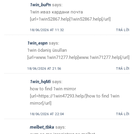
1win_buPn
says:
1win иваз кардани почта
[url=1win52867.help]1win52867.help[/url]
18/06/2026 AT 11:32
TRẢ LỜI
1win_espn
says:
1win ödəniş üsulları
[url=www.1win71277.help]www.1win71277.help[/url]
18/06/2026 AT 21:56
TRẢ LỜI
1win_hqMi
says:
how to find 1win mirror
[url=https://1win47293.help/]how to find 1win
mirror[/url]
18/06/2026 AT 22:04
TRẢ LỜI
melbet_tbka
says: