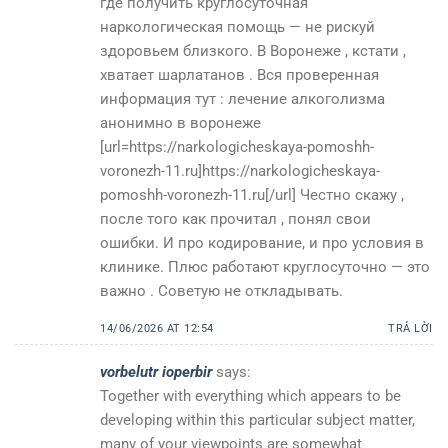
где получить круглосуточная
наркологическая помощь — не рискуй
здоровьем близкого. В Воронеже , кстати ,
хватает шарлатанов . Вся проверенная
информация тут : лечение алкоголизма
анонимно в воронеже
[url=https://narkologicheskaya-pomoshh-
voronezh-11.ru]https://narkologicheskaya-
pomoshh-voronezh-11.ru[/url] Честно скажу ,
после того как прочитал , понял свои
ошибки. И про кодирование, и про условия в
клинике. Плюс работают круглосуточно — это
важно . Советую не откладывать.
14/06/2026 AT 12:54
TRẢ LỜI
vorbelutr ioperbir
says:
Together with everything which appears to be
developing within this particular subject matter,
many of your viewpoints are somewhat