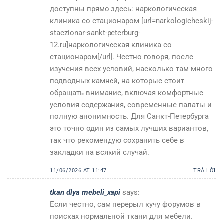
доступны прямо здесь: наркологическая
клиника со стационаром [url=narkologicheskij-
staczionar-sankt-peterburg-
12.ru]наркологическая клиника со
стационаром[/url]. Честно говоря, после
изучения всех условий, насколько там много
подводных камней, на которые стоит
обращать внимание, включая комфортные
условия содержания, современные палаты и
полную анонимность. Для Санкт-Петербурга
это точно один из самых лучших вариантов,
так что рекомендую сохранить себе в
закладки на всякий случай.
11/06/2026 AT 11:47
TRẢ LỜI
tkan dlya mebeli_xapi
says:
Если честно, сам перерыл кучу форумов в
поисках нормальной ткани для мебели.