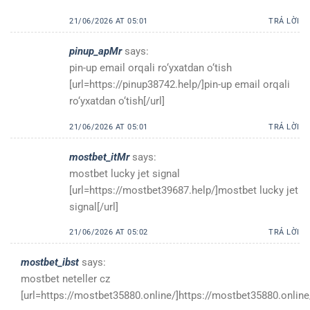
21/06/2026 AT 05:01
TRẢ LỜI
pinup_apMr
says:
pin-up email orqali ro‘yxatdan o‘tish
[url=https://pinup38742.help/]pin-up email orqali
ro‘yxatdan o‘tish[/url]
21/06/2026 AT 05:01
TRẢ LỜI
mostbet_itMr
says:
mostbet lucky jet signal
[url=https://mostbet39687.help/]mostbet lucky jet
signal[/url]
21/06/2026 AT 05:02
TRẢ LỜI
mostbet_ibst
says:
mostbet neteller cz
[url=https://mostbet35880.online/]https://mostbet35880.online/