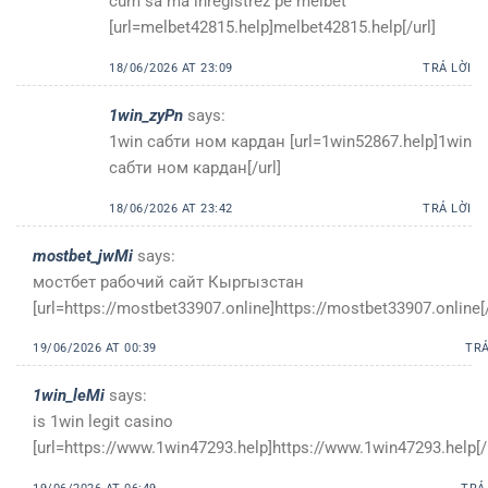
cum sa ma inregistrez pe melbet
[url=melbet42815.help]melbet42815.help[/url]
18/06/2026 AT 23:09
TRẢ LỜI
1win_zyPn
says:
1win сабти ном кардан [url=1win52867.help]1win
сабти ном кардан[/url]
18/06/2026 AT 23:42
TRẢ LỜI
mostbet_jwMi
says:
мостбет рабочий сайт Кыргызстан
[url=https://mostbet33907.online]https://mostbet33907.online[/
19/06/2026 AT 00:39
TRẢ
1win_leMi
says:
is 1win legit casino
[url=https://www.1win47293.help]https://www.1win47293.help[/u