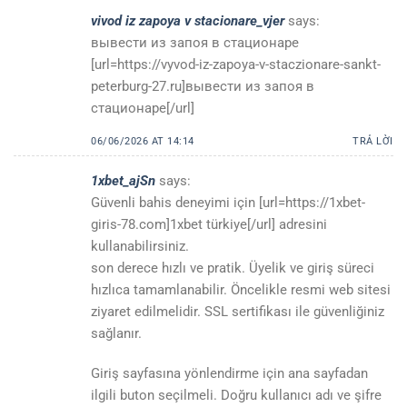
vivod iz zapoya v stacionare_vjer
says:
вывести из запоя в стационаре
[url=https://vyvod-iz-zapoya-v-staczionare-sankt-
peterburg-27.ru]вывести из запоя в
стационаре[/url]
06/06/2026 AT 14:14
TRẢ LỜI
1xbet_ajSn
says:
Güvenli bahis deneyimi için [url=https://1xbet-
giris-78.com]1xbet türkiye[/url] adresini
kullanabilirsiniz.
son derece hızlı ve pratik. Üyelik ve giriş süreci
hızlıca tamamlanabilir. Öncelikle resmi web sitesi
ziyaret edilmelidir. SSL sertifikası ile güvenliğiniz
sağlanır.
Giriş sayfasına yönlendirme için ana sayfadan
ilgili buton seçilmeli. Doğru kullanıcı adı ve şifre