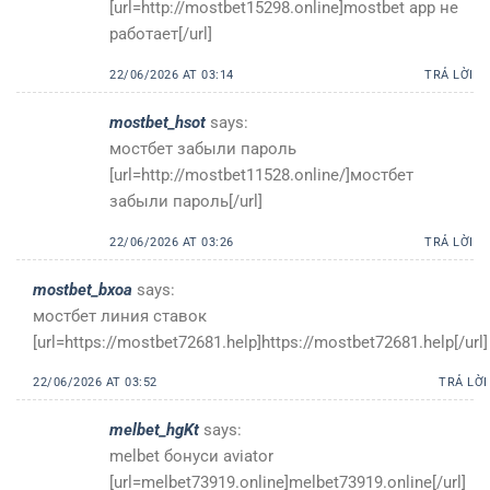
[url=http://mostbet15298.online]mostbet app не
работает[/url]
22/06/2026 AT 03:14
TRẢ LỜI
mostbet_hsot
says:
мостбет забыли пароль
[url=http://mostbet11528.online/]мостбет
забыли пароль[/url]
22/06/2026 AT 03:26
TRẢ LỜI
mostbet_bxoa
says:
мостбет линия ставок
[url=https://mostbet72681.help]https://mostbet72681.help[/url]
22/06/2026 AT 03:52
TRẢ LỜI
melbet_hgKt
says:
melbet бонуси aviator
[url=melbet73919.online]melbet73919.online[/url]