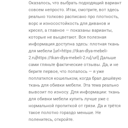
Оказалось, что выбрать подходящий вариант
совсем непросто. Итак, смотрите, вот здесь
реально толково расписано про плотность,
ворс и износостойкость для диванов и
кресел, а главное — показаны варианты,
которые не выцветают. Вся полезная
информация доступна здесь: плотная ткань
для мебели [url=https://tkan-dlya-mebeli-
2.ru]https://tkan-dlya-mebeli-2.ru[/url] Дальше
сами гляньте фактические отзывы. Да, и не
берите первое, что попалось — я уже
поплатился кошельком, когда брал дешёвую
ткань для обивки мебели. Эта тема реально
вывозит по износу. Для информации: ткань
для обивки мебели купить лучше уже с
нормальной пропиткой от грязи. Да и трётся
такое полотно гораздо меньше. Не
поленитесь, откройте.