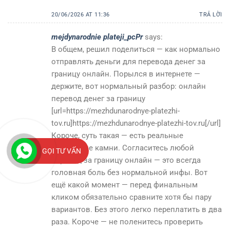
20/06/2026 AT 11:36
TRẢ LỜI
mejdynarodnie plateji_pcPr
says:
В общем, решил поделиться — как нормально
отправлять деньги для перевода денег за
границу онлайн. Порылся в интернете —
держите, вот нормальный разбор: онлайн
перевод денег за границу
[url=https://mezhdunarodnye-platezhi-
tov.ru]https://mezhdunarodnye-platezhi-tov.ru[/url]
Короче, суть такая — есть реальные
подводные камни. Согласитесь любой
GỌI TƯ VẤN
перевод за границу онлайн — это всегда
головная боль без нормальной инфы. Вот
ещё какой момент — перед финальным
кликом обязательно сравните хотя бы пару
вариантов. Без этого легко переплатить в два
раза. Короче — не поленитесь проверить