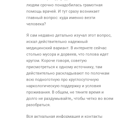
людям срочно понадобилась грамотная
помощь врачей. И тут сразу возникает
главный вопрос: куда именно везти
человека?
Я сам недавно детально изучал этот вопрос,
искал действительно надежный
медицинский вариант. В интернете сейчас
столько мусора и дорвеев, что голова идет
кругом. Короче говоря, советую
присмотреться к одному источнику, там
действительно раскладывают по полочкам
всю подноготную про круглосуточную
наркологическую поддержку и условия
проживания. В общем, не тяните время и
долго не раздумывайте,, чтобы четко во всем
разобраться.
Вся актуальная информация и контакты