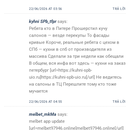
22/06/2026 AT 03:56
TRẢ LỜI
kyhni SPb_tfpr
says:
Ребята кто в Питере Прошерстил кучу
салонов — везде перекупы То фасады
кривые Короче, реальные ребята с цехом в
СПб — кухни в спб от производителя из
массива Сделали за три недели как обещали
В общем, вся инфа вот здесь — кухни на заказ
петербург [url=https://kuhni-spb-
uio.ru]https://kuhni-spb-uio.ru[/url] Не ведитесь
на салоны в ТЦ Перешлите тому кто тоже
мучается
22/06/2026 AT 04:55
TRẢ LỜI
melbet_mkMa
says:
melbet app update
[url=melbet97946.online]melbet97946.online[/url]