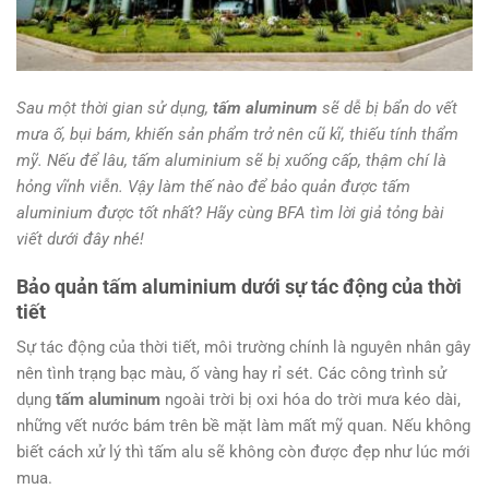
Sau một thời gian sử dụng,
tấm aluminum
sẽ dễ bị bẩn do vết
mưa ố, bụi bám, khiến sản phẩm trở nên cũ kĩ, thiếu tính thẩm
mỹ. Nếu để lâu, tấm aluminium sẽ bị xuống cấp, thậm chí là
hỏng vĩnh viễn. Vậy làm thế nào để bảo quản được tấm
aluminium được tốt nhất? Hãy cùng BFA tìm lời giả tỏng bài
viết dưới đây nhé!
Bảo quản tấm aluminium dưới sự tác động của thời
tiết
Sự tác động của thời tiết, môi trường chính là nguyên nhân gây
nên tình trạng bạc màu, ố vàng hay rỉ sét. Các công trình sử
dụng
tấm aluminum
ngoài trời bị oxi hóa do trời mưa kéo dài,
những vết nước bám trên bề mặt làm mất mỹ quan. Nếu không
biết cách xử lý thì tấm alu sẽ không còn được đẹp như lúc mới
mua.