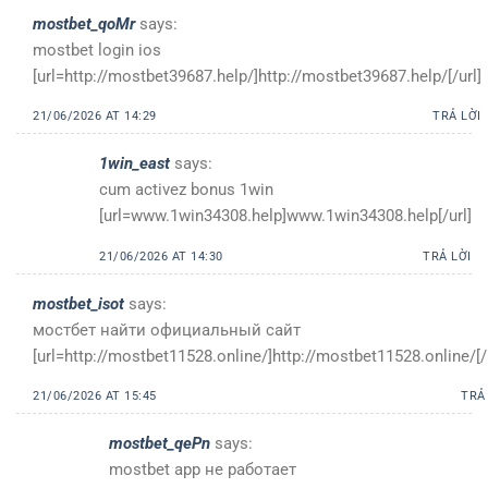
mostbet_qoMr
says:
mostbet login ios
[url=http://mostbet39687.help/]http://mostbet39687.help/[/url]
21/06/2026 AT 14:29
TRẢ LỜI
1win_east
says:
cum activez bonus 1win
[url=www.1win34308.help]www.1win34308.help[/url]
21/06/2026 AT 14:30
TRẢ LỜI
mostbet_isot
says:
мостбет найти официальный сайт
[url=http://mostbet11528.online/]http://mostbet11528.online/[/
21/06/2026 AT 15:45
TRẢ
mostbet_qePn
says:
mostbet app не работает