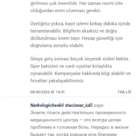
girilmesi çok önemlidir. Her zaman resmi site
olduğundan emin olunması gerekir.
Üyeliğiniz yoksa, kayıt işlemi birkaç dakika içinde
tamamlanabilir. Bilgilerin eksiksiz ve doğru
doldurulması önem taşır. Hesap güvenliği için
doğrulama zorunlu olabilir.
Siteye giriş sonrası birçok seçenek sizleri bekler.
Spor bahisleri ve canlı oyunlar kolaylıkla
oynanabilir. Kampanyalar hakkında bilgi alabilir ve
fırsatları yakalayabilirsiniz.
08/06/2026 AT 14:31
TRẢ LỜI
Narkologicheskii stacionar_iuEi
says:
Знаете, поиск действительно проверенного
медицинского центра — это всегда целая
проблема и головная боль. Нередко в жизни
бывает так, когда родным или близким