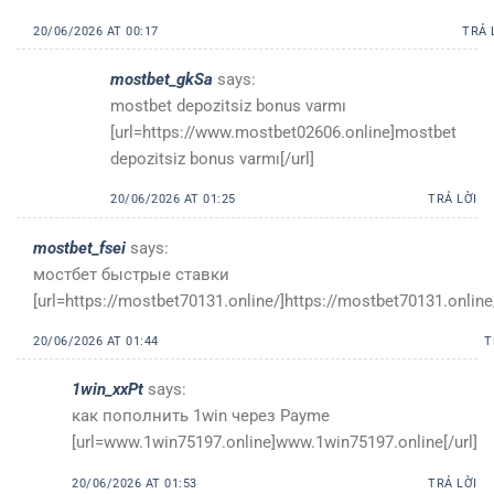
20/06/2026 AT 00:17
TRẢ 
mostbet_gkSa
says:
mostbet depozitsiz bonus varmı
[url=https://www.mostbet02606.online]mostbet
depozitsiz bonus varmı[/url]
20/06/2026 AT 01:25
TRẢ LỜI
mostbet_fsei
says:
мостбет быстрые ставки
[url=https://mostbet70131.online/]https://mostbet70131.online/
20/06/2026 AT 01:44
T
1win_xxPt
says:
как пополнить 1win через Payme
[url=www.1win75197.online]www.1win75197.online[/url]
20/06/2026 AT 01:53
TRẢ LỜI