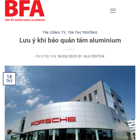
Skip
to
content
TIN CÔNG TY
,
TIN THỊ TRƯỜNG
Lưu ý khi bảo quản tấm aluminium
POSTED ON
18/03/2023
BY
ALU EDITOR
18
Th3