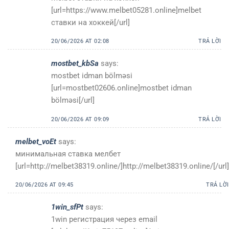
[url=https://www.melbet05281.online]melbet
ставки на хоккей[/url]
20/06/2026 AT 02:08
TRẢ LỜI
mostbet_kbSa
says:
mostbet idman bölməsi
[url=mostbet02606.online]mostbet idman
bölməsi[/url]
20/06/2026 AT 09:09
TRẢ LỜI
melbet_voEt
says:
минимальная ставка мелбет
[url=http://melbet38319.online/]http://melbet38319.online/[/url]
20/06/2026 AT 09:45
TRẢ LỜI
1win_sfPt
says:
1win регистрация через email