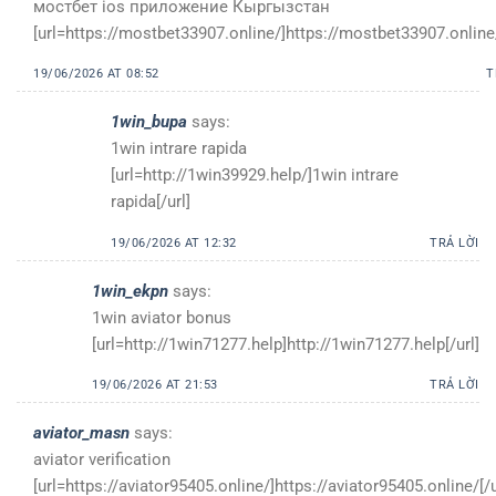
мостбет ios приложение Кыргызстан
[url=https://mostbet33907.online/]https://mostbet33907.online/
19/06/2026 AT 08:52
T
1win_bupa
says:
1win intrare rapida
[url=http://1win39929.help/]1win intrare
rapida[/url]
19/06/2026 AT 12:32
TRẢ LỜI
1win_ekpn
says:
1win aviator bonus
[url=http://1win71277.help]http://1win71277.help[/url]
19/06/2026 AT 21:53
TRẢ LỜI
aviator_masn
says:
aviator verification
[url=https://aviator95405.online/]https://aviator95405.online/[/u