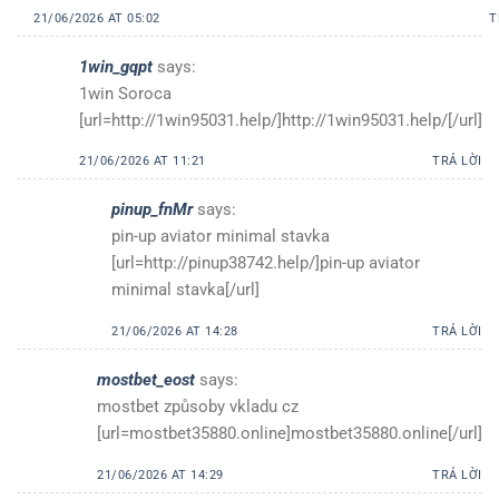
21/06/2026 AT 05:02
T
1win_gqpt
says:
1win Soroca
[url=http://1win95031.help/]http://1win95031.help/[/url]
21/06/2026 AT 11:21
TRẢ LỜI
pinup_fnMr
says:
pin-up aviator minimal stavka
[url=http://pinup38742.help/]pin-up aviator
minimal stavka[/url]
21/06/2026 AT 14:28
TRẢ LỜI
mostbet_eost
says:
mostbet způsoby vkladu cz
[url=mostbet35880.online]mostbet35880.online[/url]
21/06/2026 AT 14:29
TRẢ LỜI