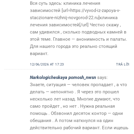
Вся суть здесь: клиника лечения
зависимостей [url=https://vyvod-iz-zapoya-v-
staczionare-nizhnij-novgorod-22.ru]клиника
лечения зависимостей[/url] Честно скажу ,
сам удивился , сколько подводных камней в
этой теме. Главное — анонимность и палаты.
Для нашего города это реально стоящий
вариант.
12/06/2026 AT 17:23
TRẢ LỜI
Narkologicheskaya pomosh_nwsn
says:
Знаете, ситуация — человек пропадает , а что
делать — непонятно . Я через это прошел
несколько лет назад. Многие думают, что
само пройдет , но нет . Нужна реальная
помощь . Обзвонил десяток контор — одни
обещания . А потом наткнулся на один
действительно рабочий вариант. Если ищешь