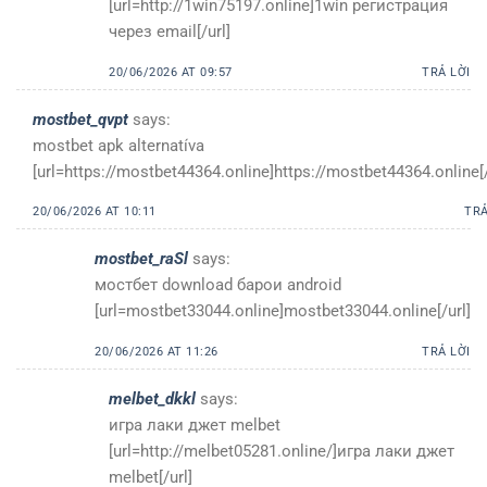
[url=http://1win75197.online]1win регистрация
через email[/url]
20/06/2026 AT 09:57
TRẢ LỜI
mostbet_qvpt
says:
mostbet apk alternatíva
[url=https://mostbet44364.online]https://mostbet44364.online[/
20/06/2026 AT 10:11
TRẢ
mostbet_raSl
says:
мостбет download барои android
[url=mostbet33044.online]mostbet33044.online[/url]
20/06/2026 AT 11:26
TRẢ LỜI
melbet_dkkl
says:
игра лаки джет melbet
[url=http://melbet05281.online/]игра лаки джет
melbet[/url]