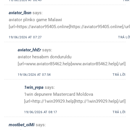
19/06/2026 AT 06:49
TRẢ
aviator_lbsn
says:
aviator plinko game Malawi
[url=https://aviator95405.online]https://aviator95405.online[/url
19/06/2026 AT 07:27
TRẢ LỜ
aviator_hhEr
says:
aviator hesabım donduruldu
[url=www.aviator85462.help]www.aviator85462.help[/url]
19/06/2026 AT 07:54
TRẢ LỜI
1win_yvpa
says:
1win depunere Mastercard Moldova
[url=http://1win39929.help]http://1win39929.help[/url]
19/06/2026 AT 08:17
TRẢ LỜI
mostbet_oiMi
says: