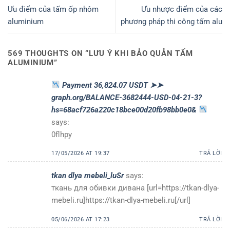
Ưu điểm của tấm ốp nhôm
Ưu nhược điểm của các
aluminium
phương pháp thi công tấm alu
569 THOUGHTS ON “
LƯU Ý KHI BẢO QUẢN TẤM
ALUMINIUM
”
Payment 36,824.07 USDT ➤➤
graph.org/BALANCE-3682444-USD-04-21-3?
hs=68acf726a220c18bce00d20fb98bb0e0&
says:
0flhpy
17/05/2026 AT 19:37
TRẢ LỜI
tkan dlya mebeli_luSr
says:
ткань для обивки дивана [url=https://tkan-dlya-
mebeli.ru]https://tkan-dlya-mebeli.ru[/url]
05/06/2026 AT 17:23
TRẢ LỜI