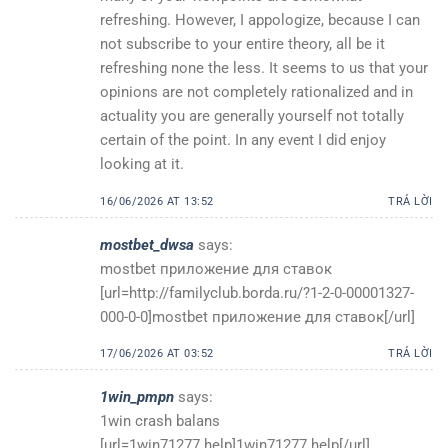
refreshing. However, I appologize, because I can
not subscribe to your entire theory, all be it
refreshing none the less. It seems to us that your
opinions are not completely rationalized and in
actuality you are generally yourself not totally
certain of the point. In any event I did enjoy
looking at it.
16/06/2026 AT 13:52
TRẢ LỜI
mostbet_dwsa
says:
mostbet приложение для ставок
[url=http://familyclub.borda.ru/?1-2-0-00001327-
000-0-0]mostbet приложение для ставок[/url]
17/06/2026 AT 03:52
TRẢ LỜI
1win_pmpn
says:
1win crash balans
[url=1win71277.help]1win71277.help[/url]