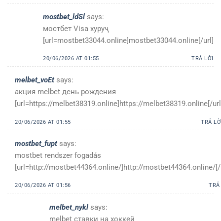
mostbet_ldSl
says:
мостбет Visa хуруҷ
[url=mostbet33044.online]mostbet33044.online[/url]
20/06/2026 AT 01:55
TRẢ LỜI
melbet_voEt
says:
акция melbet день рождения
[url=https://melbet38319.online]https://melbet38319.online[/url
20/06/2026 AT 01:55
TRẢ LỜ
mostbet_fupt
says:
mostbet rendszer fogadás
[url=http://mostbet44364.online/]http://mostbet44364.online/[/
20/06/2026 AT 01:56
TRẢ
melbet_nykl
says:
melbet ставки на хоккей