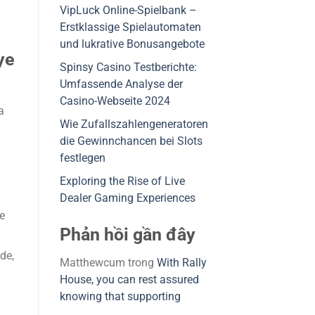
VipLuck Online-Spielbank –
Erstklassige Spielautomaten
und lukrative Bonusangebote
ye
Spinsy Casino Testberichte:
Umfassende Analyse der
Casino-Webseite 2024
a
Wie Zufallszahlengeneratoren
die Gewinnchancen bei Slots
festlegen
Exploring the Rise of Live
Dealer Gaming Experiences
le
Phản hồi gần đây
de,
Matthewcum
trong
With Rally
House, you can rest assured
knowing that supporting