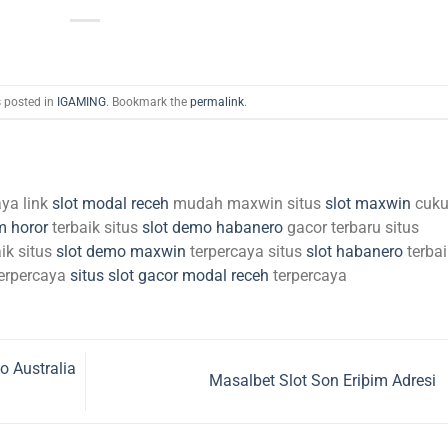
s posted in
IGAMING
. Bookmark the
permalink
.
aya link
slot modal receh
mudah maxwin situs
slot maxwin
cuk
m horor
terbaik situs
slot demo habanero
gacor terbaru situs
ik situs
slot demo maxwin
terpercaya situs
slot habanero
terbai
erpercaya
situs slot gacor modal receh
terpercaya
o Australia
Masalbet Slot Son Eriþim Adresi