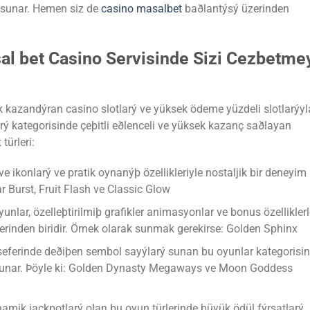
 sunar. Hemen siz de
casino masalbet
baðlantýsý üzerinden
l bet Casino Servisinde Sizi Cezbetme
k kazandýran casino slotlarý ve yüksek ödeme yüzdeli slotlarýyl
larý kategorisinde çeþitli eðlenceli ve yüksek kazanç saðlayan
türleri:
e ikonlarý ve pratik oynanýþ özellikleriyle nostaljik bir deneyim
ar Burst, Fruit Flash ve Classic Glow
unlar, özelleþtirilmiþ grafikler animasyonlar ve bonus özellikler
rlerinden biridir. Örnek olarak sunmak gerekirse: Golden Sphinx
seferinde deðiþen sembol sayýlarý sunan bu oyunlar kategorisin
sunar. Þöyle ki: Golden Dynasty Megaways ve Moon Goddess
inamik jackpotlarý olan bu oyun türlerinde büyük ödül fýrsatlarý