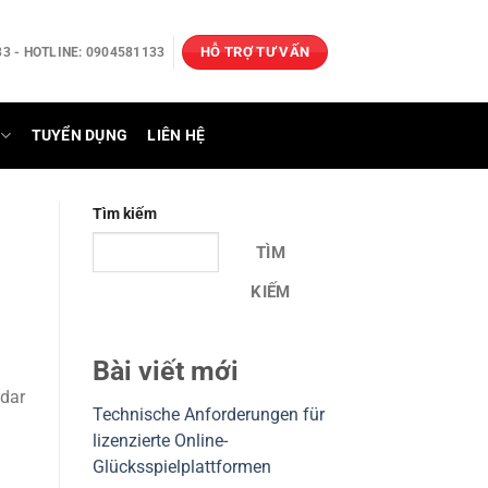
HỖ TRỢ TƯ VẤN
3 - HOTLINE: 0904581133
TUYỂN DỤNG
LIÊN HỆ
Tìm kiếm
TÌM
KIẾM
Bài viết mới
adar
Technische Anforderungen für
lizenzierte Online-
Glücksspielplattformen