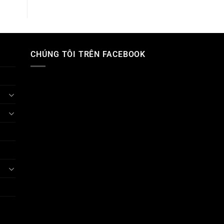
CHÚNG TÔI TRÊN FACEBOOK