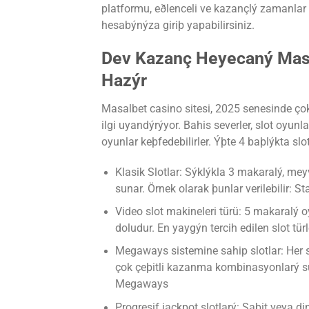
platformu, eðlenceli ve kazançlý zamanlar
hesabýnýza giriþ yapabilirsiniz.
Dev Kazanç Heyecaný Masa
Hazýr
Masalbet casino sitesi, 2025 senesinde ço
ilgi uyandýrýyor. Bahis severler, slot oyun
oyunlar keþfedebilirler. Ýþte 4 baþlýkta slot 
Klasik Slotlar: Sýklýkla 3 makaralý, meyv
sunar. Örnek olarak þunlar verilebilir: St
Video slot makineleri türü: 5 makaralý oy
doludur. En yaygýn tercih edilen slot tü
Megaways sistemine sahip slotlar: Her 
çok çeþitli kazanma kombinasyonlarý 
Megaways
Progresif jackpot slotlarý: Sabit veya d