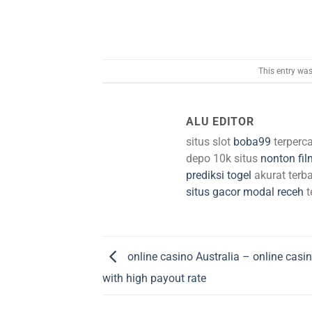
This entry wa
ALU EDITOR
situs slot
boba99
terperc
depo 10k situs
nonton fil
prediksi togel
akurat terba
situs gacor modal receh
t
online casino Australia – online casin
with high payout rate