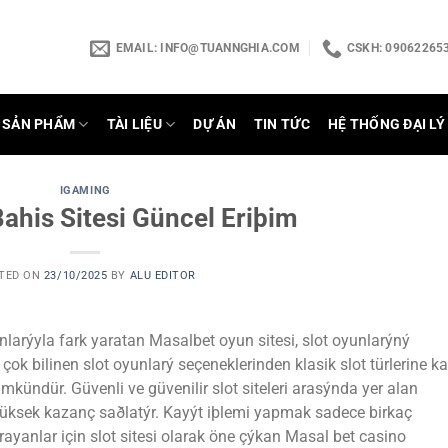
EMAIL:
INFO@TUANNGHIA.COM
CSKH: 090622653
SẢN PHẨM
TÀI LIỆU
DỰ ÁN
TIN TỨC
HỆ THỐNG ĐẠI LÝ
IGAMING
ahis Sitesi Güncel Eriþim
TED ON
23/10/2025
BY
ALU EDITOR
nlarýyla fark yaratan Masalbet oyun sitesi, slot oyunlarýný
n çok bilinen slot oyunlarý seçeneklerinden klasik slot türlerine k
mkündür. Güvenli ve güvenilir slot siteleri arasýnda yer alan
 yüksek kazanç saðlatýr. Kayýt iþlemi yapmak sadece birkaç
arayanlar için slot sitesi olarak öne çýkan Masal bet casino