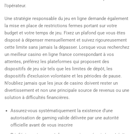
l’opérateur.
Une stratégie responsable du jeu en ligne demande également
la mise en place de restrictions fermes portant sur votre
budget et votre temps de jeu. Fixez un plafond que vous êtes
disposé à dépenser mensuellement et suivez rigoureusement
cette limite sans jamais la dépasser. Lorsque vous recherchez
un meilleur casino en ligne france correspondant à vos
attentes, préférez les plateformes qui proposent des
dispositifs de jeu sûr tels que les limites de dépôt, les
dispositifs d’exclusion volontaire et les périodes de pause.
N’oubliez jamais que les jeux de casino doivent rester un
divertissement et non une principale source de revenus ou une
solution à difficultés financières.
Assurez-vous systématiquement la existence d’une
autorisation de gaming valide délivrée par une autorité
officielle avant de vous inscrire