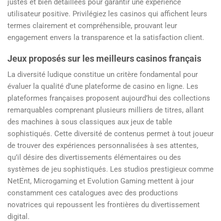
justes et bien détaillées pour garantir une expérience
utilisateur positive. Privilégiez les casinos qui affichent leurs
termes clairement et compréhensible, prouvant leur
engagement envers la transparence et la satisfaction client.
Jeux proposés sur les meilleurs casinos français
La diversité ludique constitue un critère fondamental pour
évaluer la qualité d’une plateforme de casino en ligne. Les
plateformes françaises proposent aujourd’hui des collections
remarquables comprenant plusieurs milliers de titres, allant
des machines à sous classiques aux jeux de table
sophistiqués. Cette diversité de contenus permet à tout joueur
de trouver des expériences personnalisées à ses attentes,
qu’il désire des divertissements élémentaires ou des
systèmes de jeu sophistiqués. Les studios prestigieux comme
NetEnt, Microgaming et Evolution Gaming mettent à jour
constamment ces catalogues avec des productions
novatrices qui repoussent les frontières du divertissement
digital.