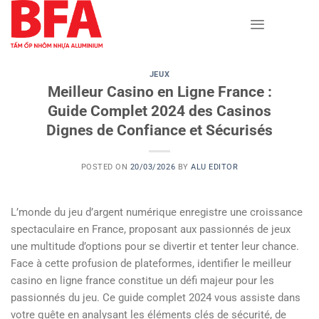
Skip
to
content
JEUX
Meilleur Casino en Ligne France :
Guide Complet 2024 des Casinos
Dignes de Confiance et Sécurisés
POSTED ON
20/03/2026
BY
ALU EDITOR
L’monde du jeu d’argent numérique enregistre une croissance
spectaculaire en France, proposant aux passionnés de jeux
une multitude d’options pour se divertir et tenter leur chance.
Face à cette profusion de plateformes, identifier le meilleur
casino en ligne france constitue un défi majeur pour les
passionnés du jeu. Ce guide complet 2024 vous assiste dans
votre quête en analysant les éléments clés de sécurité, de