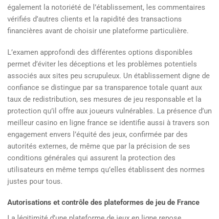
également la notoriété de l’établissement, les commentaires
vérifiés d’autres clients et la rapidité des transactions
financières avant de choisir une plateforme particulière.
L’examen approfondi des différentes options disponibles
permet d’éviter les déceptions et les problèmes potentiels
associés aux sites peu scrupuleux. Un établissement digne de
confiance se distingue par sa transparence totale quant aux
taux de redistribution, ses mesures de jeu responsable et la
protection qu’il offre aux joueurs vulnérables. La présence d’un
meilleur casino en ligne france se identifie aussi à travers son
engagement envers l’équité des jeux, confirmée par des
autorités externes, de même que par la précision de ses
conditions générales qui assurent la protection des
utilisateurs en même temps qu’elles établissent des normes
justes pour tous.
Autorisations et contrôle des plateformes de jeu de France
La légitimité d’une plateforme de jeux en ligne repose