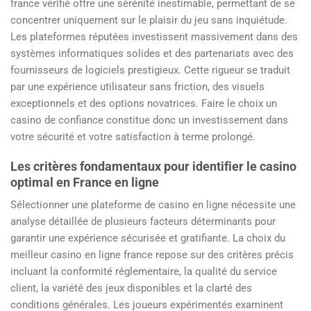
france vérifié offre une sérénité inestimable, permettant de se
concentrer uniquement sur le plaisir du jeu sans inquiétude.
Les plateformes réputées investissent massivement dans des
systèmes informatiques solides et des partenariats avec des
fournisseurs de logiciels prestigieux. Cette rigueur se traduit
par une expérience utilisateur sans friction, des visuels
exceptionnels et des options novatrices. Faire le choix un
casino de confiance constitue donc un investissement dans
votre sécurité et votre satisfaction à terme prolongé.
Les critères fondamentaux pour identifier le casino
optimal en France en ligne
Sélectionner une plateforme de casino en ligne nécessite une
analyse détaillée de plusieurs facteurs déterminants pour
garantir une expérience sécurisée et gratifiante. La choix du
meilleur casino en ligne france repose sur des critères précis
incluant la conformité réglementaire, la qualité du service
client, la variété des jeux disponibles et la clarté des
conditions générales. Les joueurs expérimentés examinent