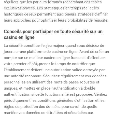
réguliers que les parieurs fortunés recherchant des tables
exclusives privées. Les statistiques en temps réel et les
historiques de jeux permettent aux joueurs stratèges d’affiner
leurs approches pour optimiser leurs probabilités de réussite.
Conseils pour participer en toute sécurité sur un
casino en ligne
La sécurité constitue l’enjeu majeur quand vous décidez de
jouer sur une plateforme de casino en ligne. Avant de créer un
compte sur un meilleur casino en ligne france et d’effectuer
votre premier dépôt, prenez le temps de contrôler que
l’établissement détient une autorisation valide octroyée par
une autorité reconnue. Sécurisez régulièrement vos données
personnelles en utilisant des mots de passe robustes et
uniques, et mettez en place l’authentification à double
authentification si cette fonctionnalité est proposée. Vérifiez
périodiquement les conditions générales d’utilisation et les
règles de protection des données pour savoir de quelle
manière vos données sont traitées et sécurisées par