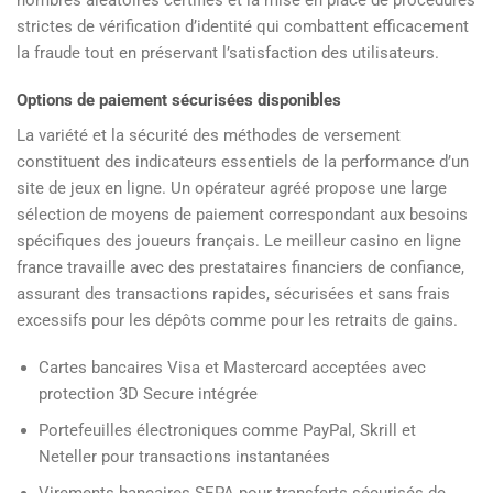
strictes de vérification d’identité qui combattent efficacement
la fraude tout en préservant l’satisfaction des utilisateurs.
Options de paiement sécurisées disponibles
La variété et la sécurité des méthodes de versement
constituent des indicateurs essentiels de la performance d’un
site de jeux en ligne. Un opérateur agréé propose une large
sélection de moyens de paiement correspondant aux besoins
spécifiques des joueurs français. Le meilleur casino en ligne
france travaille avec des prestataires financiers de confiance,
assurant des transactions rapides, sécurisées et sans frais
excessifs pour les dépôts comme pour les retraits de gains.
Cartes bancaires Visa et Mastercard acceptées avec
protection 3D Secure intégrée
Portefeuilles électroniques comme PayPal, Skrill et
Neteller pour transactions instantanées