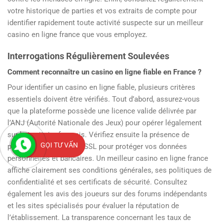
votre historique de parties et vos extraits de compte pour
identifier rapidement toute activité suspecte sur un meilleur
casino en ligne france que vous employez.
Interrogations Régulièrement Soulevées
Comment reconnaître un casino en ligne fiable en France ?
Pour identifier un casino en ligne fiable, plusieurs critères
essentiels doivent être vérifiés. Tout d’abord, assurez-vous
que la plateforme possède une licence valide délivrée par
l’ANJ (Autorité Nationale des Jeux) pour opérer légalement
sur le territoire français. Vérifiez ensuite la présence de
GỌI TƯ VẤN
protocoles de sécurité SSL pour protéger vos données
personnelles et bancaires. Un meilleur casino en ligne france
affiche clairement ses conditions générales, ses politiques de
confidentialité et ses certificats de sécurité. Consultez
également les avis des joueurs sur des forums indépendants
et les sites spécialisés pour évaluer la réputation de
l’établissement. La transparence concernant les taux de