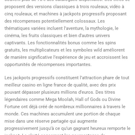
proposent des versions classiques à trois rouleaux, vidéo à
cinq rouleaux, et machines à jackpots progressifs proposant
des récompenses potentiellement colossaux. Les
thématiques variées incluent l’aventure, la mythologie, le
cinéma, les fruits classiques et bien d’autres univers
captivants. Les fonctionnalités bonus comme les spins
gratuits, les multiplicateurs et les symboles wild améliorent
de manière significative l’expérience de jeu et accroissent les
opportunités de récompenses importantes.
Les jackpots progressifs constituent l’attraction phare de tout
meilleur casino en ligne france de qualité, avec des prix
pouvant dépasser plusieurs millions d’euros. Des titres
légendaires comme Mega Moolah, Hall of Gods ou Divine
Fortune ont déjà créé de nombreux millionnaires à travers le
monde. Ces machines accumulent une portion de chaque
mise dans une réserve partagée qui augmente
progressivement jusqu’à ce qu’un gagnant heureux remporte le