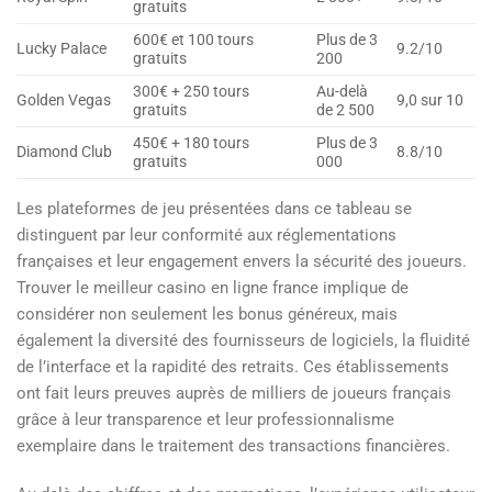
gratuits
600€ et 100 tours
Plus de 3
Lucky Palace
9.2/10
gratuits
200
300€ + 250 tours
Au-delà
Golden Vegas
9,0 sur 10
gratuits
de 2 500
450€ + 180 tours
Plus de 3
Diamond Club
8.8/10
gratuits
000
Les plateformes de jeu présentées dans ce tableau se
distinguent par leur conformité aux réglementations
françaises et leur engagement envers la sécurité des joueurs.
Trouver le meilleur casino en ligne france implique de
considérer non seulement les bonus généreux, mais
également la diversité des fournisseurs de logiciels, la fluidité
de l’interface et la rapidité des retraits. Ces établissements
ont fait leurs preuves auprès de milliers de joueurs français
grâce à leur transparence et leur professionnalisme
exemplaire dans le traitement des transactions financières.