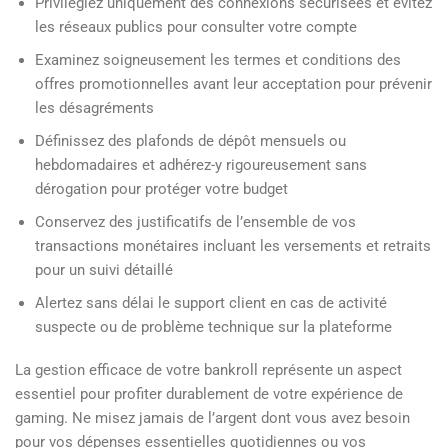
Privilégiez uniquement des connexions sécurisées et évitez
les réseaux publics pour consulter votre compte
Examinez soigneusement les termes et conditions des
offres promotionnelles avant leur acceptation pour prévenir
les désagréments
Définissez des plafonds de dépôt mensuels ou
hebdomadaires et adhérez-y rigoureusement sans
dérogation pour protéger votre budget
Conservez des justificatifs de l’ensemble de vos
transactions monétaires incluant les versements et retraits
pour un suivi détaillé
Alertez sans délai le support client en cas de activité
suspecte ou de problème technique sur la plateforme
La gestion efficace de votre bankroll représente un aspect
essentiel pour profiter durablement de votre expérience de
gaming. Ne misez jamais de l’argent dont vous avez besoin
pour vos dépenses essentielles quotidiennes ou vos