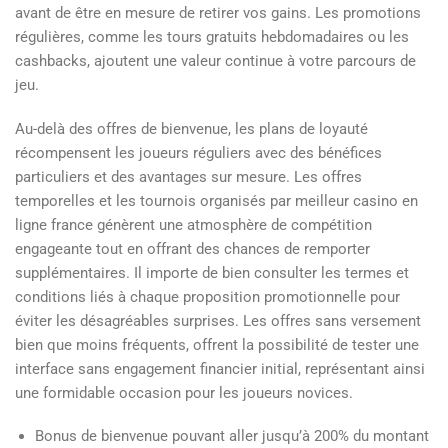
avant de être en mesure de retirer vos gains. Les promotions
régulières, comme les tours gratuits hebdomadaires ou les
cashbacks, ajoutent une valeur continue à votre parcours de
jeu.
Au-delà des offres de bienvenue, les plans de loyauté
récompensent les joueurs réguliers avec des bénéfices
particuliers et des avantages sur mesure. Les offres
temporelles et les tournois organisés par meilleur casino en
ligne france génèrent une atmosphère de compétition
engageante tout en offrant des chances de remporter
supplémentaires. Il importe de bien consulter les termes et
conditions liés à chaque proposition promotionnelle pour
éviter les désagréables surprises. Les offres sans versement
bien que moins fréquents, offrent la possibilité de tester une
interface sans engagement financier initial, représentant ainsi
une formidable occasion pour les joueurs novices.
Bonus de bienvenue pouvant aller jusqu’à 200% du montant