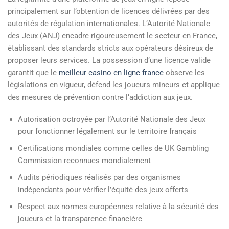
principalement sur l’obtention de licences délivrées par des
autorités de régulation internationales. L’Autorité Nationale
des Jeux (ANJ) encadre rigoureusement le secteur en France,
établissant des standards stricts aux opérateurs désireux de
proposer leurs services. La possession d’une licence valide
garantit que le
meilleur casino en ligne france
observe les
législations en vigueur, défend les joueurs mineurs et applique
des mesures de prévention contre l’addiction aux jeux.
Autorisation octroyée par l’Autorité Nationale des Jeux
pour fonctionner légalement sur le territoire français
Certifications mondiales comme celles de UK Gambling
Commission reconnues mondialement
Audits périodiques réalisés par des organismes
indépendants pour vérifier l’équité des jeux offerts
Respect aux normes européennes relative à la sécurité des
joueurs et la transparence financière