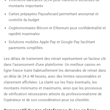
Virements bancaires SEPA pour transferts sécurisés de
montants importants
Cartes prépayées Paysafecard permettant anonymat et
contrôle du budget
Cryptomonnaies Bitcoin et Ethereum pour confidentialité et
rapidité maximales
Solutions mobiles Apple Pay et Google Pay facilitant
paiements simplifiés
Les délais de traitement des retrait représentent un facteur clé
dans l’assessment d’une plateforme. Un meilleur casino en
ligne france traite habituellement les demandes de retrait dans
un délai de 24 à 48 heures, avec des limites raisonnables et
clairement affichées. La clarté sur les frais éventuels, les
montants minimums et maximums, ainsi que les processus
de vérification nécessaires atteste du professionnalisme de
l’opérateur et de son considération pour sa clientèle.