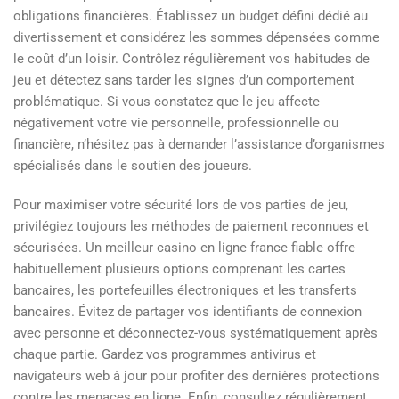
obligations financières. Établissez un budget défini dédié au
divertissement et considérez les sommes dépensées comme
le coût d’un loisir. Contrôlez régulièrement vos habitudes de
jeu et détectez sans tarder les signes d’un comportement
problématique. Si vous constatez que le jeu affecte
négativement votre vie personnelle, professionnelle ou
financière, n’hésitez pas à demander l’assistance d’organismes
spécialisés dans le soutien des joueurs.
Pour maximiser votre sécurité lors de vos parties de jeu,
privilégiez toujours les méthodes de paiement reconnues et
sécurisées. Un meilleur casino en ligne france fiable offre
habituellement plusieurs options comprenant les cartes
bancaires, les portefeuilles électroniques et les transferts
bancaires. Évitez de partager vos identifiants de connexion
avec personne et déconnectez-vous systématiquement après
chaque partie. Gardez vos programmes antivirus et
navigateurs web à jour pour profiter des dernières protections
contre les menaces en ligne. Enfin, consultez régulièrement