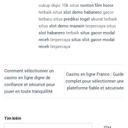
cukup depo 10k situs
nonton film horor
terbaik situs
slot demo habanero
gacor
terbaru situs
prediksi togel
akurat terbaik
situs
slot demo maxwin
terpercaya situs
slot habanero
terbaik
situs gacor modal
receh
terpercaya
situs slot gacor modal
receh
terpercaya
Comment sélectionner un
Casino en ligne France : Guide
casino en ligne digne de
complet pour sélectionner une
confiance et sécurisé pour
plateforme fiable et sécurisée
jouer en toute tranquillité
Tìm kiếm