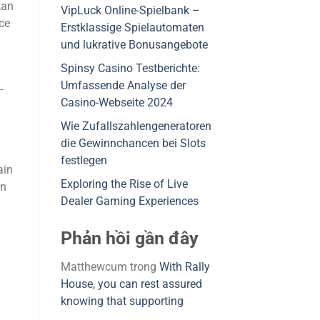
kan
VipLuck Online-Spielbank –
ce
Erstklassige Spielautomaten
und lukrative Bonusangebote
Spinsy Casino Testberichte:
Umfassende Analyse der
-
Casino-Webseite 2024
Wie Zufallszahlengeneratoren
die Gewinnchancen bei Slots
festlegen
ain
Exploring the Rise of Live
an
Dealer Gaming Experiences
Phản hồi gần đây
i
Matthewcum
trong
With Rally
House, you can rest assured
knowing that supporting