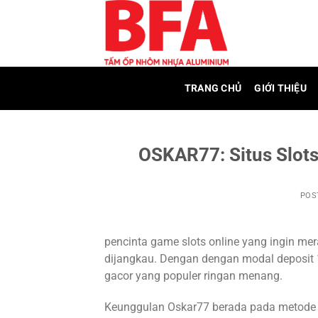
Skip
to
content
TRANG CHỦ
GIỚI THIỆU
OSKAR77: Situs Slots
POS
pencinta game slots online yang ingin me
dijangkau. Dengan dengan modal deposit 
gacor yang populer ringan menang.
Keunggulan Oskar77 berada pada metode fa