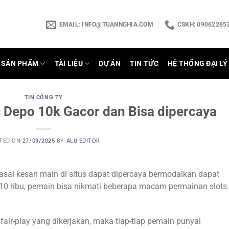
EMAIL:
INFO@TUANNGHIA.COM
CSKH: 090622653
SẢN PHẨM
TÀI LIỆU
DỰ ÁN
TIN TỨC
HỆ THỐNG ĐẠI LÝ
TIN CÔNG TY
 Depo 10k Gacor dan Bisa dipercaya
TED ON
27/09/2025
BY
ALU EDITOR
rasai kesan main di situs dapat dipercaya bermodalkan dapat
10 ribu, pemain bisa nikmati beberapa macam permainan slots
ir-play yang dikerjakan, maka tiap-tiap pemain punyai