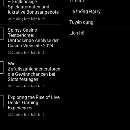
Tin tức
– Erstklassige
lizenzierte
Spielautomaten und
Online-
Hệ thống Đại lý
lukrative Bonusangebote
Glücksspielplattformen
ở
Chức năng bình luận bị tắt
Tuyển dụng
VipLuck
Online-
Spinsy Casino
Liên hệ
Spielbank
Testberichte:
–
Umfassende Analyse der
Erstklassige
Casino-Webseite 2024
Spielautomaten
ở
Chức năng bình luận bị tắt
und
Spinsy
lukrative
Casino
Wie
Bonusangebote
Testberichte:
Zufallszahlengeneratoren
Umfassende
die Gewinnchancen bei
Analyse
Slots festlegen
der
ở
Chức năng bình luận bị tắt
Casino-
Wie
Webseite
Zufallszahlengeneratoren
Exploring the Rise of Live
2024
die
Dealer Gaming
Gewinnchancen
Experiences
bei
ở
Chức năng bình luận bị tắt
Slots
Exploring
festlegen
the
Rise