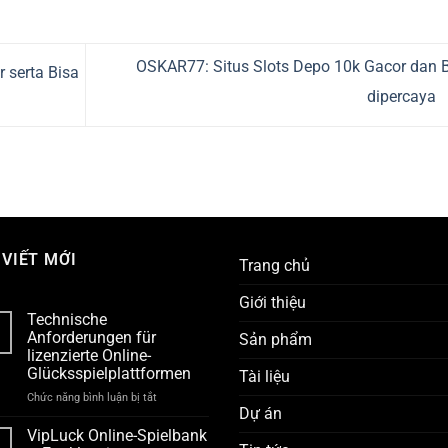
OSKAR77: Situs Slots Depo 10k Gacor dan 
 serta Bisa
dipercaya
 VIẾT MỚI
Trang chủ
Giới thiệu
Technische
Anforderungen für
Sản phẩm
lizenzierte Online-
Glücksspielplattformen
Tài liệu
ở
Chức năng bình luận bị tắt
Dự án
Technische
Anforderungen
VipLuck Online-Spielbank
für