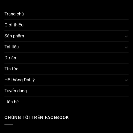
Exploring
bei
the
Slots
Rise
festlegen
Trang chủ
of
Live
Dealer
Giới thiệu
Gaming
Experiences
Sản phẩm
Tài liệu
Dự án
Tin tức
Hệ thống Đại lý
Tuyển dụng
Liên hệ
CHÚNG TÔI TRÊN FACEBOOK