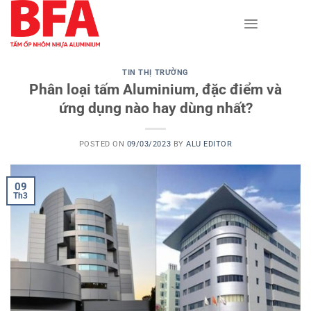
Skip
to
content
TIN THỊ TRƯỜNG
Phân loại tấm Aluminium, đặc điểm và
ứng dụng nào hay dùng nhất?
POSTED ON
09/03/2023
BY
ALU EDITOR
09
Th3