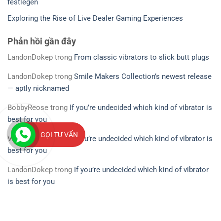
festlegen
Exploring the Rise of Live Dealer Gaming Experiences
Phản hồi gần đây
LandonDokep
trong
From classic vibrators to slick butt plugs
LandonDokep
trong
Smile Makers Collection’s newest release
— aptly nicknamed
BobbyReose
trong
If you’re undecided which kind of vibrator is
best for you
GỌI TƯ VẤN
Vincentflugs
trong
If you’re undecided which kind of vibrator is
best for you
LandonDokep
trong
If you’re undecided which kind of vibrator
is best for you