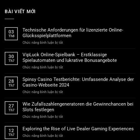
BÀI VIẾT MỚI
Technische Anforderungen für lizenzierte Online-
03
Glücksspielplattformen
Th8
ở
Chức năng bình luận bị tắt
Technische
Anforderungen
VipLuck Online-Spielbank – Erstklassige
30
für
Spielautomaten und lukrative Bonusangebote
Th7
lizenzierte
ở
Chức năng bình luận bị tắt
Online-
VipLuck
Glücksspielplattformen
Online-
Spinsy Casino Testberichte: Umfassende Analyse der
28
Spielbank
Casino-Webseite 2024
Th7
–
ở
Chức năng bình luận bị tắt
Erstklassige
Spinsy
Spielautomaten
Casino
und
Wie Zufallszahlengeneratoren die Gewinnchancen bei
27
Testberichte:
lukrative
Slots festlegen
Th7
Umfassende
Bonusangebote
ở
Chức năng bình luận bị tắt
Analyse
Wie
der
Zufallszahlengeneratoren
Casino-
Exploring the Rise of Live Dealer Gaming Experiences
12
die
Webseite
Th7
ở
Chức năng bình luận bị tắt
Gewinnchancen
2024