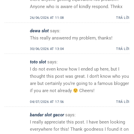
Anyone who is aware of kindly respond. Thnkx
26/06/2026 AT 11:08
TRẢ LỜI
dewa slot
says:
This really answered my problem, thanks!
30/06/2026 AT 13:04
TRẢ LỜI
toto slot
says:
I do not even know how I ended up here, but I
thought this post was great. I don’t know who you
are but certainly you’re going to a famous blogger
if you are not already
Cheers!
04/07/2026 AT 17:56
TRẢ LỜI
bandar slot gacor
says:
I really appreciate this post. I have been looking
everywhere for this! Thank goodness I found it on