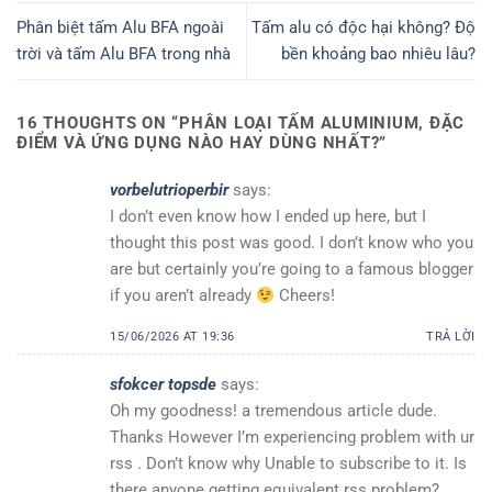
Phân biệt tấm Alu BFA ngoài
Tấm alu có độc hại không? Độ
trời và tấm Alu BFA trong nhà
bền khoảng bao nhiêu lâu?
16 THOUGHTS ON “
PHÂN LOẠI TẤM ALUMINIUM, ĐẶC
ĐIỂM VÀ ỨNG DỤNG NÀO HAY DÙNG NHẤT?
”
vorbelutrioperbir
says:
I don’t even know how I ended up here, but I
thought this post was good. I don’t know who you
are but certainly you’re going to a famous blogger
if you aren’t already
Cheers!
15/06/2026 AT 19:36
TRẢ LỜI
sfokcer topsde
says:
Oh my goodness! a tremendous article dude.
Thanks However I’m experiencing problem with ur
rss . Don’t know why Unable to subscribe to it. Is
there anyone getting equivalent rss problem?