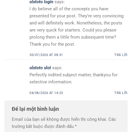
olxtoto login
says:
I do believe all of the concepts you have
presented for your post. They’re very convincing
and will definitely work. Nonetheless, the posts
are very quick for starters. Could you please
prolong them a little from subsequent time?
Thank you for the post.
30/07/2026 AT 08:31
TRẢ LỜI
olxtoto slot
says:
Perfectly indited subject matter, thankyou for
selective information.
04/08/2026 AT 14:23
TRẢ LỜI
Để lại một bình luận
Email của bạn sẽ không được hiển thị công khai.
Các
trường bắt buộc được đánh dấu
*