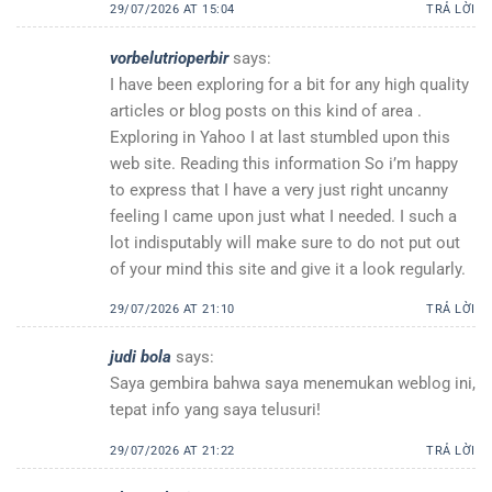
29/07/2026 AT 15:04
TRẢ LỜI
vorbelutrioperbir
says:
I have been exploring for a bit for any high quality
articles or blog posts on this kind of area .
Exploring in Yahoo I at last stumbled upon this
web site. Reading this information So i’m happy
to express that I have a very just right uncanny
feeling I came upon just what I needed. I such a
lot indisputably will make sure to do not put out
of your mind this site and give it a look regularly.
29/07/2026 AT 21:10
TRẢ LỜI
judi bola
says:
Saya gembira bahwa saya menemukan weblog ini,
tepat info yang saya telusuri!
29/07/2026 AT 21:22
TRẢ LỜI