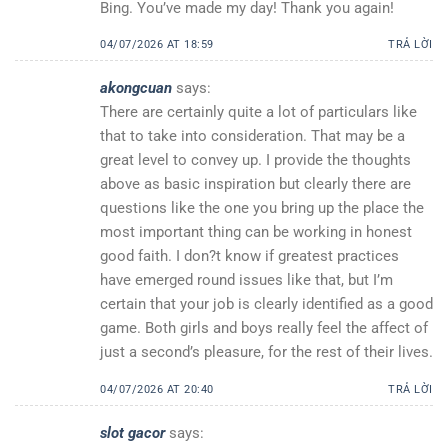
Bing. You’ve made my day! Thank you again!
04/07/2026 AT 18:59
TRẢ LỜI
akongcuan
says:
There are certainly quite a lot of particulars like
that to take into consideration. That may be a
great level to convey up. I provide the thoughts
above as basic inspiration but clearly there are
questions like the one you bring up the place the
most important thing can be working in honest
good faith. I don?t know if greatest practices
have emerged round issues like that, but I’m
certain that your job is clearly identified as a good
game. Both girls and boys really feel the affect of
just a second’s pleasure, for the rest of their lives.
04/07/2026 AT 20:40
TRẢ LỜI
slot gacor
says: