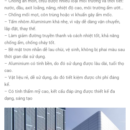
– Chống ăn mòn, chịu được nhiều loại môi trường và thời tiết:
nước, dầu, axit loãng, nắng, nhiệt độ cao, môi trường ẩm ướt…
– Chống mối mọt, côn trùng hoặc vi khuẩn gây ẩm mốc.
– Tấm nhôm Aluminium khá nhẹ, vì vậy dễ dàng vận chuyển,
lắp đặt, thay thế.
– Làm giảm đường truyền thanh và cách nhiệt tốt, khả năng
chống ẩm, chống cháy tốt.
– Bề mặt trơn nhẵn dễ lau chùi, vệ sinh, không bị phai màu sau
thời gian dài sử dụng.
– Aluminium có tính bền, do đó sử dụng được lâu dài, tuổi thọ
cao.
– Vật liệu rẻ, dễ sử dụng, do đó tiết kiệm được chi phí đáng
kể.
– Có tính thẩm mỹ cao, kết cấu đáp ứng được thiết kế đa
dạng, sáng tạo