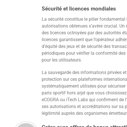
Sécurité et licences mondiales
La sécurité constitue le pilier fondamental 
autorisations obtenues s’avère crucial. Un m
des licences octroyées par des autorités é
licences garantissent que l’opérateur adhè
d’équité des jeux et de sécurité des transac
périodiques pour vérifier la conformité des 
pour les utilisateurs.
La sauvegarde des informations privées et
protection sur ces plateformes internation
systématiquement utilisées pour sécuriser t
paris sportif hors arjel que vous choisiss
eCOGRA ou iTech Labs qui confirment de l’i
ses autorisations et accréditations sur sa p
légitimité auprès des organismes émetteur