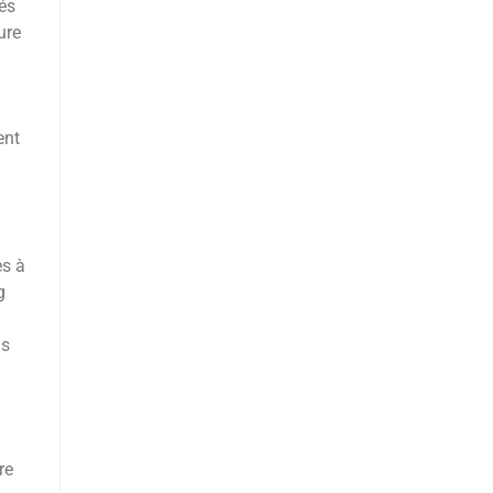
tés
ure
ent
es à
g
us
re