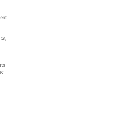
ment
ce,
rts
ec