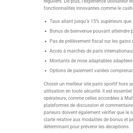
réguliers. De plus, l’expérience utilisateu
fonctionnalités innovantes comme le cash-o
Taux allant jusqu’à 15% supérieurs que 
Bonus de bienvenue pouvant atteindre p
Pas de prélèvement fiscal sur les gains 
Accès à marchés de paris internationaux
Montants de mise adaptables adaptées a
Options de paiement variées comprenan
Choisir un meilleur site paris sportif hors 
utilisation en toute sécurité. Il est essenti
opérateurs, comme celles accordées à Malt
plateformes de discussion et commentaires c
parieurs doivent également vérifier que le se
clarté relative aux modalités de bonus et pér
déterminant pour prévenir les déceptions.