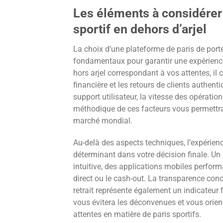
Les éléments à considérer 
sportif en dehors d’arjel
La choix d’une plateforme de paris de port
fondamentaux pour garantir une expérience 
hors arjel correspondant à vos attentes, il 
financière et les retours de clients authent
support utilisateur, la vitesse des opératio
méthodique de ces facteurs vous permettra d
marché mondial.
Au-delà des aspects techniques, l’expérien
déterminant dans votre décision finale. Un me
intuitive, des applications mobiles perfor
direct ou le cash-out. La transparence conce
retrait représente également un indicateur f
vous évitera les déconvenues et vous orie
attentes en matière de paris sportifs.