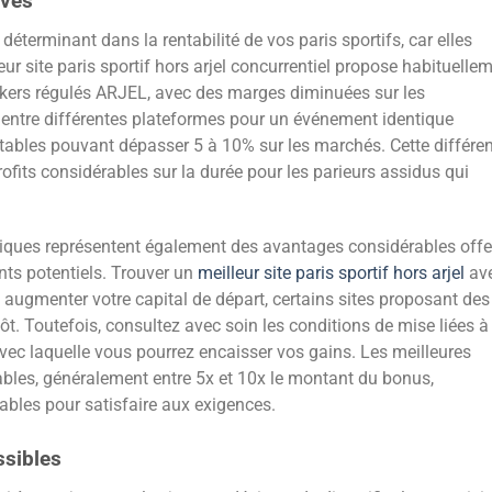
ives
éterminant dans la rentabilité de vos paris sportifs, car elles
ur site paris sportif hors arjel concurrentiel propose habituelle
kers régulés ARJEL, avec des marges diminuées sur les
 entre différentes plateformes pour un événement identique
bles pouvant dépasser 5 à 10% sur les marchés. Cette différen
fits considérables sur la durée pour les parieurs assidus qui
odiques représentent également des avantages considérables offe
nts potentiels. Trouver un
meilleur site paris sportif hors arjel
av
 augmenter votre capital de départ, certains sites proposant des
. Toutefois, consultez avec soin les conditions de mise liées à
 avec laquelle vous pourrez encaisser vos gains. Les meilleures
ables, généralement entre 5x et 10x le montant du bonus,
les pour satisfaire aux exigences.
sibles