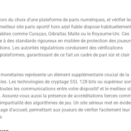
lors du choix d’une plateforme de paris numériques, et vérifier le
eilleur site paris sportif hors arjel fiable dispose habituellemen
tablies comme Curaçao, Gibraltar, Malte ou le Royaume-Uni. Ces
re à des standards rigoureux en matière de protection des joueur
tions. Les autorités régulatrices conduisent des vérifications
plateformes, garantissant de ce fait un cadre de pari sûr et clair
 monétaires représente un élément supplémentaire crucial de la
ales. Les technologies de cryptage SSL 128 bits ou supérieur son
outes les communications entre votre dispositif et le meilleur si
ez. Assurez-vous aussi la présence de accréditations tierces com
mpartialité des algorithmes de jeu. Un site sérieux met en évid
age d’accueil, permettant aux joueurs de vérifier facilement leur
s.