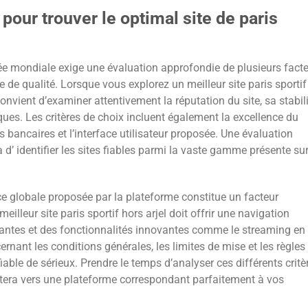
pour trouver le optimal site de paris
ée mondiale exige une évaluation approfondie de plusieurs fact
de qualité. Lorsque vous explorez un meilleur site paris sportif
convient d’examiner attentivement la réputation du site, sa stabil
iques. Les critères de choix incluent également la excellence du
ns bancaires et l’interface utilisateur proposée. Une évaluation
’ identifier les sites fiables parmi la vaste gamme présente sur
ce globale proposée par la plateforme constitue un facteur
illeur site paris sportif hors arjel doit offrir une navigation
mantes et des fonctionnalités innovantes comme le streaming en
rnant les conditions générales, les limites de mise et les règles
iable de sérieux. Prendre le temps d’analyser ces différents critè
ntera vers une plateforme correspondant parfaitement à vos