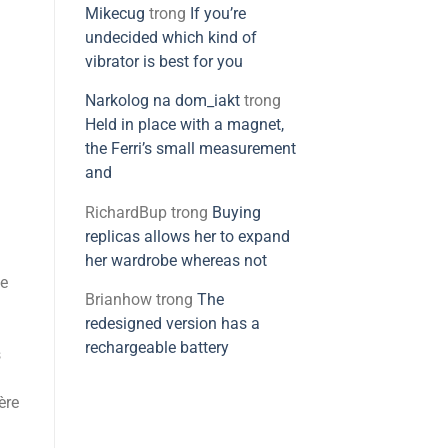
Mikecug
trong
If you’re
undecided which kind of
vibrator is best for you
Narkolog na dom_iakt
trong
Held in place with a magnet,
the Ferri’s small measurement
and
RichardBup
trong
Buying
replicas allows her to expand
her wardrobe whereas not
ne
Brianhow
trong
The
redesigned version has a
rechargeable battery
s
ère