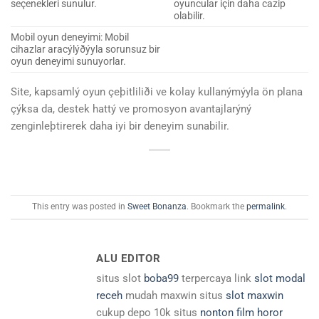
seçenekleri sunulur.
oyuncular için daha cazip
olabilir.
Mobil oyun deneyimi: Mobil
cihazlar aracýlýðýyla sorunsuz bir
oyun deneyimi sunuyorlar.
Site, kapsamlý oyun çeþitliliði ve kolay kullanýmýyla ön plana
çýksa da, destek hattý ve promosyon avantajlarýný
zenginleþtirerek daha iyi bir deneyim sunabilir.
This entry was posted in
Sweet Bonanza
. Bookmark the
permalink
.
ALU EDITOR
situs slot
boba99
terpercaya link
slot modal
receh
mudah maxwin situs
slot maxwin
cukup depo 10k situs
nonton film horor