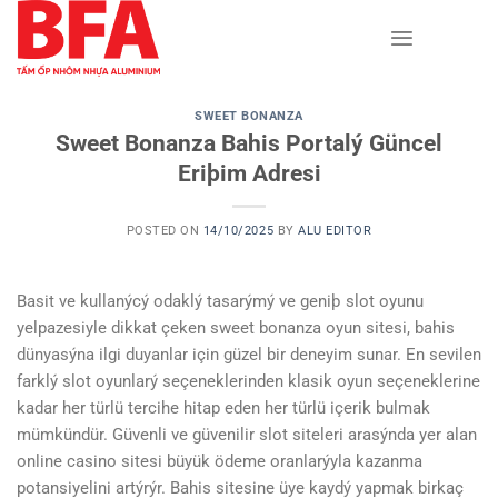
Skip
to
content
SWEET BONANZA
Sweet Bonanza Bahis Portalý Güncel
Eriþim Adresi
POSTED ON
14/10/2025
BY
ALU EDITOR
Basit ve kullanýcý odaklý tasarýmý ve geniþ slot oyunu
yelpazesiyle dikkat çeken sweet bonanza oyun sitesi, bahis
dünyasýna ilgi duyanlar için güzel bir deneyim sunar. En sevilen
farklý slot oyunlarý seçeneklerinden klasik oyun seçeneklerine
kadar her türlü tercihe hitap eden her türlü içerik bulmak
mümkündür. Güvenli ve güvenilir slot siteleri arasýnda yer alan
online casino sitesi büyük ödeme oranlarýyla kazanma
potansiyelini artýrýr. Bahis sitesine üye kaydý yapmak birkaç