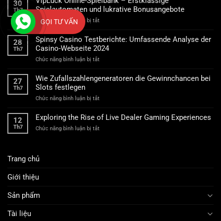
VipLuck Online-Spielbank – Erstklassige
30
für
Spielautomaten und lukrative Bonusangebote
Th7
lizenzierte
ở
Chức năng bình luận bị tắt
Online-
GỌI TƯ VẤN
VipLuck
Glücksspielplattformen
Online-
Spinsy Casino Testberichte: Umfassende Analyse der
28
Spielbank
Casino-Webseite 2024
Th7
–
ở
Chức năng bình luận bị tắt
Erstklassige
Spinsy
Spielautomaten
Casino
und
Wie Zufallszahlengeneratoren die Gewinnchancen bei
27
Testberichte:
lukrative
Slots festlegen
Th7
Umfassende
Bonusangebote
ở
Chức năng bình luận bị tắt
Analyse
Wie
der
Zufallszahlengeneratoren
Casino-
Exploring the Rise of Live Dealer Gaming Experiences
12
die
Webseite
Th7
ở
Chức năng bình luận bị tắt
Gewinnchancen
2024
Exploring
bei
the
Slots
Rise
festlegen
Trang chủ
of
Live
Dealer
Giới thiệu
Gaming
Experiences
Sản phẩm
Tài liệu