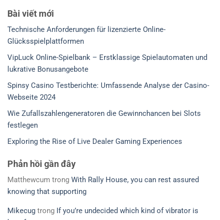
Bài viết mới
Technische Anforderungen für lizenzierte Online-
Glücksspielplattformen
VipLuck Online-Spielbank – Erstklassige Spielautomaten und
lukrative Bonusangebote
Spinsy Casino Testberichte: Umfassende Analyse der Casino-
Webseite 2024
Wie Zufallszahlengeneratoren die Gewinnchancen bei Slots
festlegen
Exploring the Rise of Live Dealer Gaming Experiences
Phản hồi gần đây
Matthewcum
trong
With Rally House, you can rest assured
knowing that supporting
Mikecug
trong
If you’re undecided which kind of vibrator is