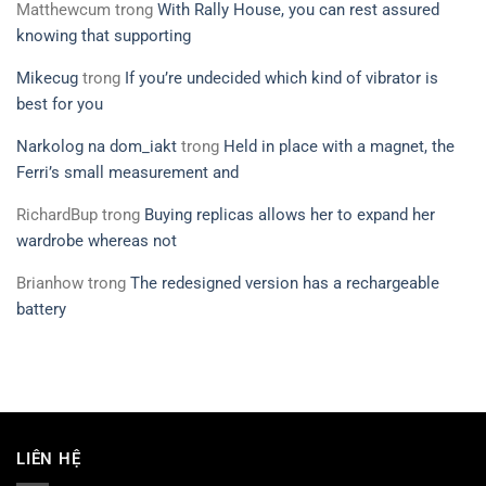
Matthewcum
trong
With Rally House, you can rest assured
knowing that supporting
Mikecug
trong
If you’re undecided which kind of vibrator is
best for you
Narkolog na dom_iakt
trong
Held in place with a magnet, the
Ferri’s small measurement and
RichardBup
trong
Buying replicas allows her to expand her
wardrobe whereas not
Brianhow
trong
The redesigned version has a rechargeable
battery
LIÊN HỆ