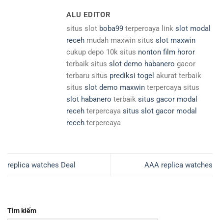
ALU EDITOR
situs slot
boba99
terpercaya link
slot modal
receh
mudah maxwin situs
slot maxwin
cukup depo 10k situs
nonton film horor
terbaik situs
slot demo habanero
gacor
terbaru situs
prediksi togel
akurat terbaik
situs
slot demo maxwin
terpercaya situs
slot habanero
terbaik
situs gacor modal
receh
terpercaya
situs slot gacor modal
receh
terpercaya
replica watches Deal
AAA replica watches
Tìm kiếm