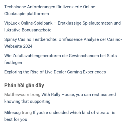
Technische Anforderungen für lizenzierte Online-
Glücksspielplattformen
VipLuck Online-Spielbank – Erstklassige Spielautomaten und
lukrative Bonusangebote
Spinsy Casino Testberichte: Umfassende Analyse der Casino-
Webseite 2024
Wie Zufallszahlengeneratoren die Gewinnchancen bei Slots
festlegen
Exploring the Rise of Live Dealer Gaming Experiences
Phản hồi gần đây
Matthewcum
trong
With Rally House, you can rest assured
knowing that supporting
Mikecug
trong
If you’re undecided which kind of vibrator is
best for you