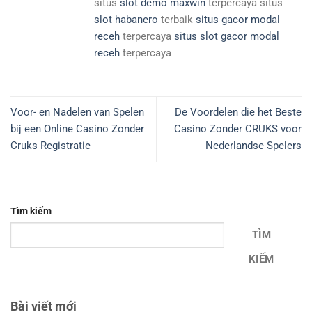
situs
slot demo maxwin
terpercaya situs
slot habanero
terbaik
situs gacor modal
receh
terpercaya
situs slot gacor modal
receh
terpercaya
Voor- en Nadelen van Spelen
De Voordelen die het Beste
bij een Online Casino Zonder
Casino Zonder CRUKS voor
Cruks Registratie
Nederlandse Spelers
Tìm kiếm
TÌM
KIẾM
Bài viết mới