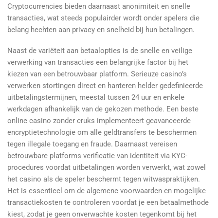
Cryptocurrencies bieden daarnaast anonimiteit en snelle
transacties, wat steeds populairder wordt onder spelers die
belang hechten aan privacy en snelheid bij hun betalingen.
Naast de variëteit aan betaalopties is de snelle en veilige
verwerking van transacties een belangrijke factor bij het
kiezen van een betrouwbaar platform. Serieuze casino’s
verwerken stortingen direct en hanteren helder gedefinieerde
uitbetalingstermijnen, meestal tussen 24 uur en enkele
werkdagen afhankelijk van de gekozen methode. Een beste
online casino zonder cruks implementeert geavanceerde
encryptietechnologie om alle geldtransfers te beschermen
tegen illegale toegang en fraude. Daarnaast vereisen
betrouwbare platforms verificatie van identiteit via KYC-
procedures voordat uitbetalingen worden verwerkt, wat zowel
het casino als de speler beschermt tegen witwaspraktijken.
Het is essentieel om de algemene voorwaarden en mogelijke
transactiekosten te controleren voordat je een betaalmethode
kiest, zodat je geen onverwachte kosten tegenkomt bij het