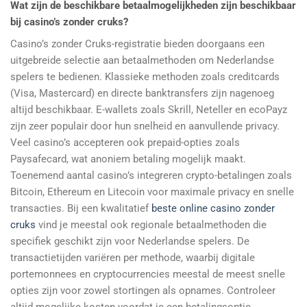
Wat zijn de beschikbare betaalmogelijkheden zijn beschikbaar
bij casino’s zonder cruks?
Casino’s zonder Cruks-registratie bieden doorgaans een
uitgebreide selectie aan betaalmethoden om Nederlandse
spelers te bedienen. Klassieke methoden zoals creditcards
(Visa, Mastercard) en directe banktransfers zijn nagenoeg
altijd beschikbaar. E-wallets zoals Skrill, Neteller en ecoPayz
zijn zeer populair door hun snelheid en aanvullende privacy.
Veel casino’s accepteren ook prepaid-opties zoals
Paysafecard, wat anoniem betaling mogelijk maakt.
Toenemend aantal casino’s integreren crypto-betalingen zoals
Bitcoin, Ethereum en Litecoin voor maximale privacy en snelle
transacties. Bij een kwalitatief
beste online casino zonder
cruks
vind je meestal ook regionale betaalmethoden die
specifiek geschikt zijn voor Nederlandse spelers. De
transactietijden variëren per methode, waarbij digitale
portemonnees en cryptocurrencies meestal de meest snelle
opties zijn voor zowel stortingen als opnames. Controleer
altijd mogelijke kosten voordat je een betalingsoptie