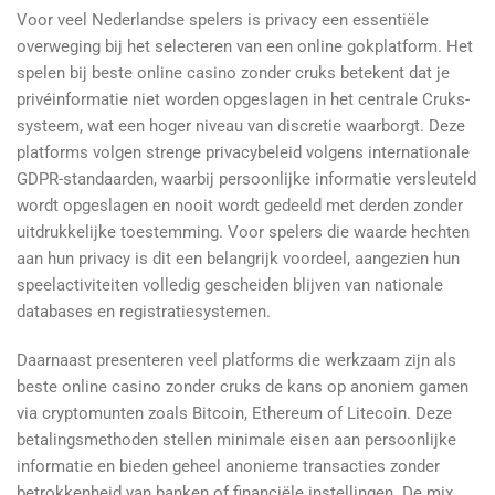
Voor veel Nederlandse spelers is privacy een essentiële
overweging bij het selecteren van een online gokplatform. Het
spelen bij beste online casino zonder cruks betekent dat je
privéinformatie niet worden opgeslagen in het centrale Cruks-
systeem, wat een hoger niveau van discretie waarborgt. Deze
platforms volgen strenge privacybeleid volgens internationale
GDPR-standaarden, waarbij persoonlijke informatie versleuteld
wordt opgeslagen en nooit wordt gedeeld met derden zonder
uitdrukkelijke toestemming. Voor spelers die waarde hechten
aan hun privacy is dit een belangrijk voordeel, aangezien hun
speelactiviteiten volledig gescheiden blijven van nationale
databases en registratiesystemen.
Daarnaast presenteren veel platforms die werkzaam zijn als
beste online casino zonder cruks de kans op anoniem gamen
via cryptomunten zoals Bitcoin, Ethereum of Litecoin. Deze
betalingsmethoden stellen minimale eisen aan persoonlijke
informatie en bieden geheel anonieme transacties zonder
betrokkenheid van banken of financiële instellingen. De mix