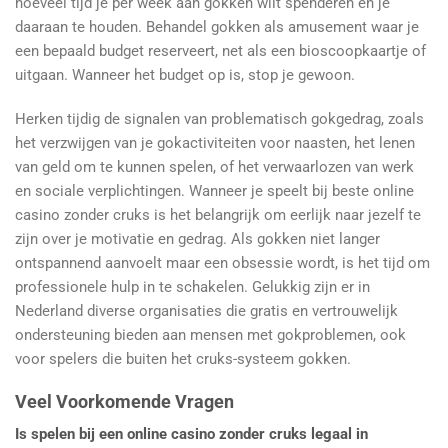
hoeveel tijd je per week aan gokken wilt spenderen en je
daaraan te houden. Behandel gokken als amusement waar je
een bepaald budget reserveert, net als een bioscoopkaartje of
uitgaan. Wanneer het budget op is, stop je gewoon.
Herken tijdig de signalen van problematisch gokgedrag, zoals
het verzwijgen van je gokactiviteiten voor naasten, het lenen
van geld om te kunnen spelen, of het verwaarlozen van werk
en sociale verplichtingen. Wanneer je speelt bij beste online
casino zonder cruks is het belangrijk om eerlijk naar jezelf te
zijn over je motivatie en gedrag. Als gokken niet langer
ontspannend aanvoelt maar een obsessie wordt, is het tijd om
professionele hulp in te schakelen. Gelukkig zijn er in
Nederland diverse organisaties die gratis en vertrouwelijk
ondersteuning bieden aan mensen met gokproblemen, ook
voor spelers die buiten het cruks-systeem gokken.
Veel Voorkomende Vragen
Is spelen bij een online casino zonder cruks legaal in