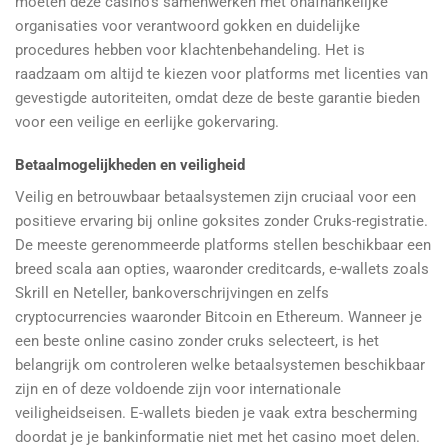
moeten deze casino’s samenwerken met onafhankelijke
organisaties voor verantwoord gokken en duidelijke
procedures hebben voor klachtenbehandeling. Het is
raadzaam om altijd te kiezen voor platforms met licenties van
gevestigde autoriteiten, omdat deze de beste garantie bieden
voor een veilige en eerlijke gokervaring.
Betaalmogelijkheden en veiligheid
Veilig en betrouwbaar betaalsystemen zijn cruciaal voor een
positieve ervaring bij online goksites zonder Cruks-registratie.
De meeste gerenommeerde platforms stellen beschikbaar een
breed scala aan opties, waaronder creditcards, e-wallets zoals
Skrill en Neteller, bankoverschrijvingen en zelfs
cryptocurrencies waaronder Bitcoin en Ethereum. Wanneer je
een beste online casino zonder cruks selecteert, is het
belangrijk om controleren welke betaalsystemen beschikbaar
zijn en of deze voldoende zijn voor internationale
veiligheidseisen. E-wallets bieden je vaak extra bescherming
doordat je je bankinformatie niet met het casino moet delen.