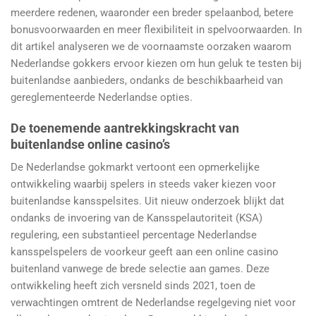
meerdere redenen, waaronder een breder spelaanbod, betere
bonusvoorwaarden en meer flexibiliteit in spelvoorwaarden. In
dit artikel analyseren we de voornaamste oorzaken waarom
Nederlandse gokkers ervoor kiezen om hun geluk te testen bij
buitenlandse aanbieders, ondanks de beschikbaarheid van
gereglementeerde Nederlandse opties.
De toenemende aantrekkingskracht van
buitenlandse online casino’s
De Nederlandse gokmarkt vertoont een opmerkelijke
ontwikkeling waarbij spelers in steeds vaker kiezen voor
buitenlandse kansspelsites. Uit nieuw onderzoek blijkt dat
ondanks de invoering van de Kansspelautoriteit (KSA)
regulering, een substantieel percentage Nederlandse
kansspelspelers de voorkeur geeft aan een online casino
buitenland vanwege de brede selectie aan games. Deze
ontwikkeling heeft zich versneld sinds 2021, toen de
verwachtingen omtrent de Nederlandse regelgeving niet voor