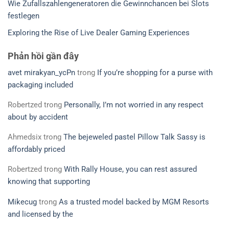
Wie Zufallszahlengeneratoren die Gewinnchancen bei Slots
festlegen
Exploring the Rise of Live Dealer Gaming Experiences
Phản hồi gần đây
avet mirakyan_ycPn
trong
If you’re shopping for a purse with
packaging included
Robertzed
trong
Personally, I’m not worried in any respect
about by accident
Ahmedsix
trong
The bejeweled pastel Pillow Talk Sassy is
affordably priced
Robertzed
trong
With Rally House, you can rest assured
knowing that supporting
Mikecug
trong
As a trusted model backed by MGM Resorts
and licensed by the