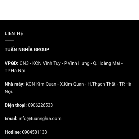
LIÊN HỆ
TUẤN NGHĨA GROUP
VPGD:
CN3 - KCN Vĩnh Tuy - P.Vĩnh Hưng - Q.Hoàng Mai -
TP.Hà Nội.
Nhà máy:
KCN Kim Quan - X.Kim Quan - H.Thạch Thất - TP.Hà
Nội.
Điện thoại:
0906226533
Email:
info@tuannghia.com
Hotline:
0904581133