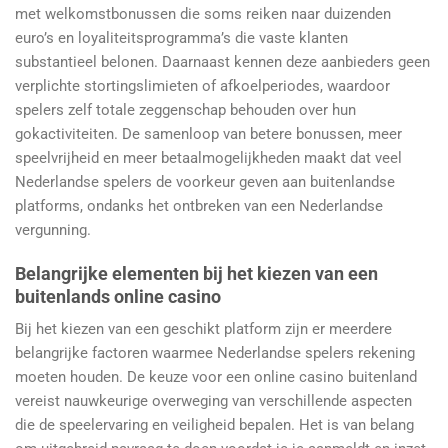
met welkomstbonussen die soms reiken naar duizenden
euro’s en loyaliteitsprogramma’s die vaste klanten
substantieel belonen. Daarnaast kennen deze aanbieders geen
verplichte stortingslimieten of afkoelperiodes, waardoor
spelers zelf totale zeggenschap behouden over hun
gokactiviteiten. De samenloop van betere bonussen, meer
speelvrijheid en meer betaalmogelijkheden maakt dat veel
Nederlandse spelers de voorkeur geven aan buitenlandse
platforms, ondanks het ontbreken van een Nederlandse
vergunning.
Belangrijke elementen bij het kiezen van een
buitenlands online casino
Bij het kiezen van een geschikt platform zijn er meerdere
belangrijke factoren waarmee Nederlandse spelers rekening
moeten houden. De keuze voor een online casino buitenland
vereist nauwkeurige overweging van verschillende aspecten
die de speelervaring en veiligheid bepalen. Het is van belang