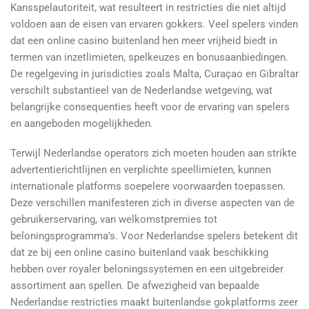
Kansspelautoriteit, wat resulteert in restricties die niet altijd
voldoen aan de eisen van ervaren gokkers. Veel spelers vinden
dat een online casino buitenland hen meer vrijheid biedt in
termen van inzetlimieten, spelkeuzes en bonusaanbiedingen.
De regelgeving in jurisdicties zoals Malta, Curaçao en Gibraltar
verschilt substantieel van de Nederlandse wetgeving, wat
belangrijke consequenties heeft voor de ervaring van spelers
en aangeboden mogelijkheden.
Terwijl Nederlandse operators zich moeten houden aan strikte
advertentierichtlijnen en verplichte speellimieten, kunnen
internationale platforms soepelere voorwaarden toepassen.
Deze verschillen manifesteren zich in diverse aspecten van de
gebruikerservaring, van welkomstpremies tot
beloningsprogramma’s. Voor Nederlandse spelers betekent dit
dat ze bij een online casino buitenland vaak beschikking
hebben over royaler beloningssystemen en een uitgebreider
assortiment aan spellen. De afwezigheid van bepaalde
Nederlandse restricties maakt buitenlandse gokplatforms zeer