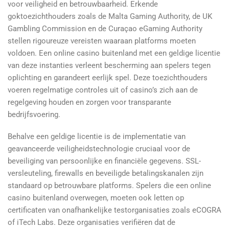
voor veiligheid en betrouwbaarheid. Erkende
goktoezichthouders zoals de Malta Gaming Authority, de UK
Gambling Commission en de Curaçao eGaming Authority
stellen rigoureuze vereisten waaraan platforms moeten
voldoen. Een online casino buitenland met een geldige licentie
van deze instanties verleent bescherming aan spelers tegen
oplichting en garandeert eerlijk spel. Deze toezichthouders
voeren regelmatige controles uit of casino’s zich aan de
regelgeving houden en zorgen voor transparante
bedrijfsvoering.
Behalve een geldige licentie is de implementatie van
geavanceerde veiligheidstechnologie cruciaal voor de
beveiliging van persoonlijke en financiële gegevens. SSL-
versleuteling, firewalls en beveiligde betalingskanalen zijn
standaard op betrouwbare platforms. Spelers die een online
casino buitenland overwegen, moeten ook letten op
certificaten van onafhankelijke testorganisaties zoals eCOGRA
of iTech Labs. Deze organisaties verifiëren dat de