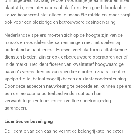
om uitgebreid navraag te doen voordat je je aanmeldt en inzet
plaatst bij een internationaal platform. Een goed doordachte
keuze beschermt niet alleen je financiële middelen, maar zorgt
ook voor een plezierige en betrouwbare casinoervaring.
Nederlandse spelers moeten zich op de hoogte zijn van de
risico’s en voordelen die samenhangen met het spelen bij
buitenlandse aanbieders. Hoewel veel platforms uitstekende
diensten bieden, zijn er ook onbetrouwbare operatoren actief
in de markt. Het identificeren van kwalitatief hoogwaardige
casino’s vereist kennis van specifieke criteria zoals licenties,
spelportfolio, betaalmogelijkheden en klantenondersteuning.
Door deze aspecten nauwkeurig te beoordelen, kunnen spelers
een online casino buitenland vinden dat aan hun
verwachtingen voldoet en een veilige speelomgeving
garandeert.
Licenties en beveiliging
De licentie van een casino vormt de belangrijkste indicator