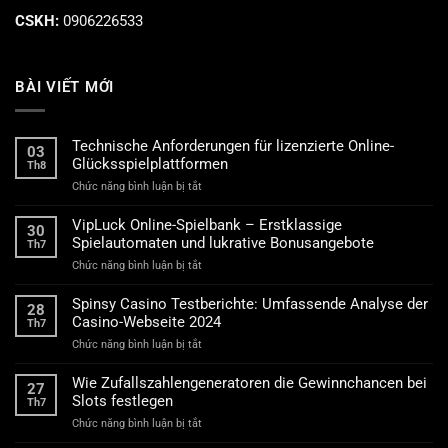
CSKH:
0906226533
BÀI VIẾT MỚI
Technische Anforderungen für lizenzierte Online-
03
Glücksspielplattformen
Th8
ở
Chức năng bình luận bị tắt
Technische
Anforderungen
VipLuck Online-Spielbank – Erstklassige
30
für
Spielautomaten und lukrative Bonusangebote
Th7
lizenzierte
ở
Chức năng bình luận bị tắt
Online-
VipLuck
Glücksspielplattformen
Online-
Spinsy Casino Testberichte: Umfassende Analyse der
28
Spielbank
Casino-Webseite 2024
Th7
–
ở
Chức năng bình luận bị tắt
Erstklassige
Spinsy
Spielautomaten
Casino
und
Wie Zufallszahlengeneratoren die Gewinnchancen bei
27
Testberichte:
lukrative
Slots festlegen
Th7
Umfassende
Bonusangebote
ở
Chức năng bình luận bị tắt
Analyse
Wie
der