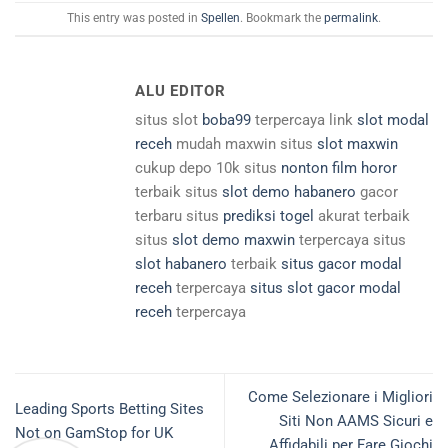
This entry was posted in
Spellen
. Bookmark the
permalink
.
ALU EDITOR
situs slot
boba99
terpercaya link
slot modal
receh
mudah maxwin situs
slot maxwin
cukup depo 10k situs
nonton film horor
terbaik situs
slot demo habanero
gacor
terbaru situs
prediksi togel
akurat terbaik
situs
slot demo maxwin
terpercaya situs
slot habanero
terbaik
situs gacor modal
receh
terpercaya
situs slot gacor modal
receh
terpercaya
Come Selezionare i Migliori
Leading Sports Betting Sites
Siti Non AAMS Sicuri e
Not on GamStop for UK
Affidabili per Fare Giochi