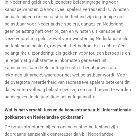
In Nederland geldt een bijzondere belastingregeling voor
kansspelwinsten die voor veel spelers verrassend is. Winsten
behaald bij een online casino buitenland zijn in principe niet
belastbaar voor Nederlandse spelers, aangezien Nederland
geen belasting heft over prijzen en winsten uit kansspelen.
Deze vrijstelling geldt zowel voor winsten bij Nederlandse als
buitenlandse casino’s, ongeacht het bedrag. Er is echter één
belangrijke uitzondering: als gokken voor jou een beroep is en
je regelmatig substantiële inkomsten genereert uit
kansspelen, kan de Belastingdienst dit beschouwen als
inkomen uit arbeid, waardoor het wel belastbaar wordt. Voor
de overgrote meerderheid van recreatieve spelers betekent dit
dat winsten volledig belastingvrij zijn en niet hoeven te worden
aangegeven in de jaarlijkse belastingaangifte.
Wat is het verschil tussen de bonusstructuur bij internationale
gokkasten en Nederlandse gokkasten?
De bonusstructuren bij een online casino buitenland zijn
doorgaans aanzienlijk genereuzer dan bij Nederlandse