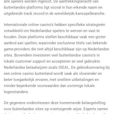
alle spelers werden ingelost. De aantrekkingskracht van
buitenlandse platforms ligt vooral in hun erkende naam en
uitgebreide track record in de wereldwijde kansspelbranche.
Internationale online casino’s hebben specifieke strategieën
ontwikkeld om Nederlandse spelers te werven en vast te
houden. Deze platforms stellen beschikbaar vaak een groter
aanbod aan spellen, waaronder exclusieve titels van bekende
game-providers die niet altijd beschikbaar zijn op Nederlandse
sites. Bovendien investeren veel buitenlandse casino’s in
lokale customer support en accepteren ze veel gebruikte
Nederlandse betaalwijzen zoals iDEAL. De gebruikservaring bij
een online casino buitenland wordt vaak als vloeiender en
beter toegankelijk ervaren, met snellere uitbetalingen en
minder beperkende voorwaarden dan sommige lokale
tegenstanders.
De gegevens ondersteunen deze toenemende belangstelling
voor buitenlandse sites op overtuigende wijze. Experts ramen