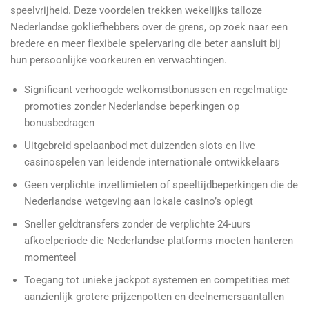
speelvrijheid. Deze voordelen trekken wekelijks talloze
Nederlandse gokliefhebbers over de grens, op zoek naar een
bredere en meer flexibele spelervaring die beter aansluit bij
hun persoonlijke voorkeuren en verwachtingen.
Significant verhoogde welkomstbonussen en regelmatige
promoties zonder Nederlandse beperkingen op
bonusbedragen
Uitgebreid spelaanbod met duizenden slots en live
casinospelen van leidende internationale ontwikkelaars
Geen verplichte inzetlimieten of speeltijdbeperkingen die de
Nederlandse wetgeving aan lokale casino’s oplegt
Sneller geldtransfers zonder de verplichte 24-uurs
afkoelperiode die Nederlandse platforms moeten hanteren
momenteel
Toegang tot unieke jackpot systemen en competities met
aanzienlijk grotere prijzenpotten en deelnemersaantallen