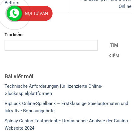
Bettors
Online
GỌI TƯ VẤN
Tìm kiếm
TÌM
KIẾM
Bài viết mới
Technische Anforderungen für lizenzierte Online-
Glücksspielplattformen
VipLuck Online-Spielbank – Erstklassige Spielautomaten und
lukrative Bonusangebote
Spinsy Casino Testberichte: Umfassende Analyse der Casino-
Webseite 2024