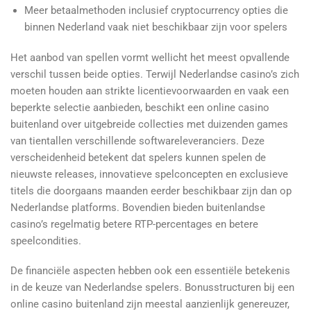
Meer betaalmethoden inclusief cryptocurrency opties die
binnen Nederland vaak niet beschikbaar zijn voor spelers
Het aanbod van spellen vormt wellicht het meest opvallende
verschil tussen beide opties. Terwijl Nederlandse casino’s zich
moeten houden aan strikte licentievoorwaarden en vaak een
beperkte selectie aanbieden, beschikt een online casino
buitenland over uitgebreide collecties met duizenden games
van tientallen verschillende softwareleveranciers. Deze
verscheidenheid betekent dat spelers kunnen spelen de
nieuwste releases, innovatieve spelconcepten en exclusieve
titels die doorgaans maanden eerder beschikbaar zijn dan op
Nederlandse platforms. Bovendien bieden buitenlandse
casino’s regelmatig betere RTP-percentages en betere
speelcondities.
De financiële aspecten hebben ook een essentiële betekenis
in de keuze van Nederlandse spelers. Bonusstructuren bij een
online casino buitenland zijn meestal aanzienlijk genereuzer,