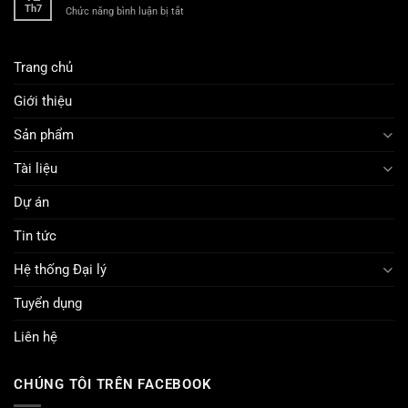
Th7
ở
Chức năng bình luận bị tắt
Gewinnchancen
2024
Exploring
bei
the
Slots
Rise
festlegen
Trang chủ
of
Live
Dealer
Giới thiệu
Gaming
Experiences
Sản phẩm
Tài liệu
Dự án
Tin tức
Hệ thống Đại lý
Tuyển dụng
Liên hệ
CHÚNG TÔI TRÊN FACEBOOK