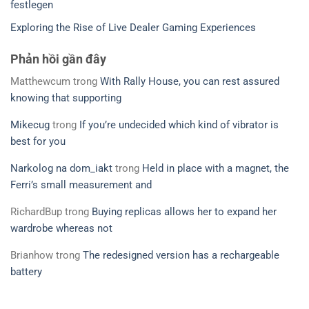
festlegen
Exploring the Rise of Live Dealer Gaming Experiences
Phản hồi gần đây
Matthewcum
trong
With Rally House, you can rest assured
knowing that supporting
Mikecug
trong
If you’re undecided which kind of vibrator is
best for you
Narkolog na dom_iakt
trong
Held in place with a magnet, the
Ferri’s small measurement and
RichardBup
trong
Buying replicas allows her to expand her
wardrobe whereas not
Brianhow
trong
The redesigned version has a rechargeable
battery