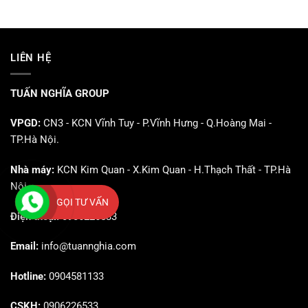
LIÊN HỆ
TUẤN NGHĨA GROUP
VPGD:
CN3 - KCN Vĩnh Tuy - P.Vĩnh Hưng - Q.Hoàng Mai -
TP.Hà Nội.
Nhà máy:
KCN Kim Quan - X.Kim Quan - H.Thạch Thất - TP.Hà
Nội.
GỌI TƯ VẤN
Điện thoại:
0906226533
Email:
info@tuannghia.com
Hotline:
0904581133
CSKH:
0906226533