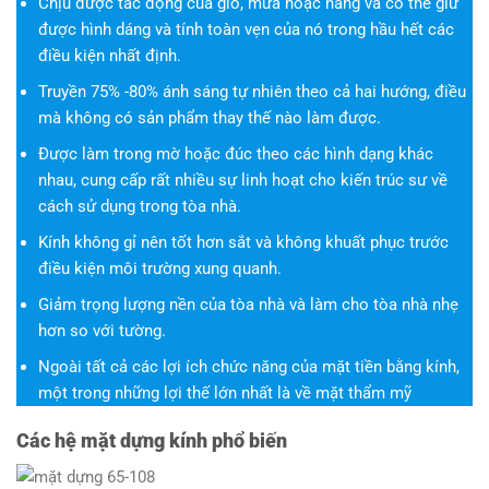
Chịu được tác động của gió, mưa hoặc nắng và có thể giữ
được hình dáng và tính toàn vẹn của nó trong hầu hết các
điều kiện nhất định.
Truyền 75% -80% ánh sáng tự nhiên theo cả hai hướng, điều
mà không có sản phẩm thay thế nào làm được.
Được làm trong mờ hoặc đúc theo các hình dạng khác
nhau, cung cấp rất nhiều sự linh hoạt cho kiến ​​trúc sư về
cách sử dụng trong tòa nhà.
Kính không gỉ nên tốt hơn sắt và không khuất phục trước
điều kiện môi trường xung quanh.
Giảm trọng lượng nền của tòa nhà và làm cho tòa nhà nhẹ
hơn so với tường.
Ngoài tất cả các lợi ích chức năng của mặt tiền bằng kính,
một trong những lợi thế lớn nhất là về mặt thẩm mỹ
Các hệ mặt dựng kính phổ biến