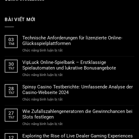
BÀI VIẾT MỚI
Technische Anforderungen für lizenzierte Online-
03
Glücksspielplattformen
Th8
ở
Chức năng bình luận bị tắt
Technische
Anforderungen
VipLuck Online-Spielbank – Erstklassige
30
für
Spielautomaten und lukrative Bonusangebote
Th7
lizenzierte
ở
Chức năng bình luận bị tắt
Online-
VipLuck
Glücksspielplattformen
Online-
Spinsy Casino Testberichte: Umfassende Analyse der
28
Spielbank
Casino-Webseite 2024
Th7
–
ở
Chức năng bình luận bị tắt
Erstklassige
Spinsy
Spielautomaten
Casino
und
Wie Zufallszahlengeneratoren die Gewinnchancen bei
27
Testberichte:
lukrative
Slots festlegen
Th7
Umfassende
Bonusangebote
ở
Chức năng bình luận bị tắt
Analyse
Wie
der
Zufallszahlengeneratoren
Casino-
Exploring the Rise of Live Dealer Gaming Experiences
12
die
Webseite