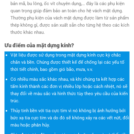
bản mã, bu lông, ốc vít chuyên dụng,… đây là các phụ kiện
quan trọng giúp đảm bảo an toàn cho hệ vách mặt dựng.
Thường phụ kiện của vách mặt dựng được làm từ sản phẩm
thép không gỉ, được sản xuất sẵn cho từng hệ theo các kích
thước khác nhau.
Ưu điểm của mặt dựng kính?
Vật liệu được sử dụng trong mặt dựng kính cực kỳ chắc
chắn và bền. Chúng được thiết kế để chống lại các yếu tố
thời tiết chính, bao gồm gió bão, mưa, v.v.
Có nhiều màu sắc khác nhau, và khi chúng ta kết hợp các
tấm kính thành các đơn vị nhiều lớp hoặc cách nhiệt, nó sẽ
thay đổi về màu sắc và hình thức tùy theo yêu cầu của kiến
trúc.
Thủy tinh bền với tia cực tím vì nó không bị ảnh hưởng bởi
bức xạ tia cực tím và do đó sẽ không xảy ra các vết nứt, đổi
màu hoặc phân hủy.