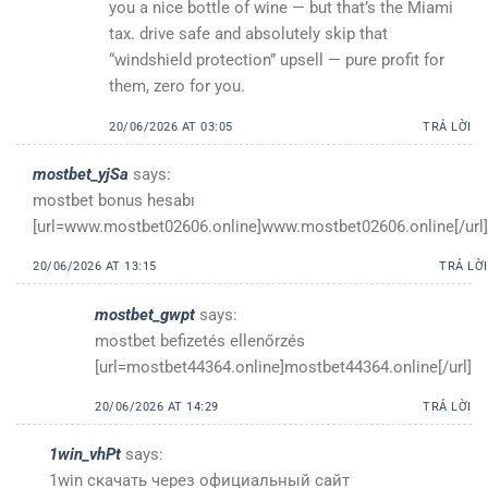
you a nice bottle of wine — but that’s the Miami
tax. drive safe and absolutely skip that
“windshield protection” upsell — pure profit for
them, zero for you.
20/06/2026 AT 03:05
TRẢ LỜI
mostbet_yjSa
says:
mostbet bonus hesabı
[url=www.mostbet02606.online]www.mostbet02606.online[/url]
20/06/2026 AT 13:15
TRẢ LỜI
mostbet_gwpt
says:
mostbet befizetés ellenőrzés
[url=mostbet44364.online]mostbet44364.online[/url]
20/06/2026 AT 14:29
TRẢ LỜI
1win_vhPt
says:
1win скачать через официальный сайт