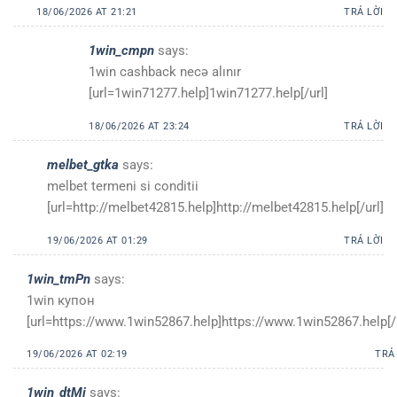
18/06/2026 AT 21:21
TRẢ LỜI
1win_cmpn
says:
1win cashback necə alınır
[url=1win71277.help]1win71277.help[/url]
18/06/2026 AT 23:24
TRẢ LỜI
melbet_gtka
says:
melbet termeni si conditii
[url=http://melbet42815.help]http://melbet42815.help[/url]
19/06/2026 AT 01:29
TRẢ LỜI
1win_tmPn
says:
1win купон
[url=https://www.1win52867.help]https://www.1win52867.help[/u
19/06/2026 AT 02:19
TRẢ
1win_dtMi
says: