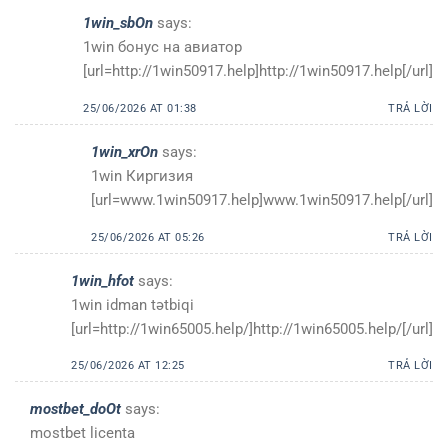
1win_sbOn
says:
1win бонус на авиатор
[url=http://1win50917.help]http://1win50917.help[/url]
25/06/2026 AT 01:38
TRẢ LỜI
1win_xrOn
says:
1win Киргизия
[url=www.1win50917.help]www.1win50917.help[/url]
25/06/2026 AT 05:26
TRẢ LỜI
1win_hfot
says:
1win idman tətbiqi
[url=http://1win65005.help/]http://1win65005.help/[/url]
25/06/2026 AT 12:25
TRẢ LỜI
mostbet_doOt
says:
mostbet licenta