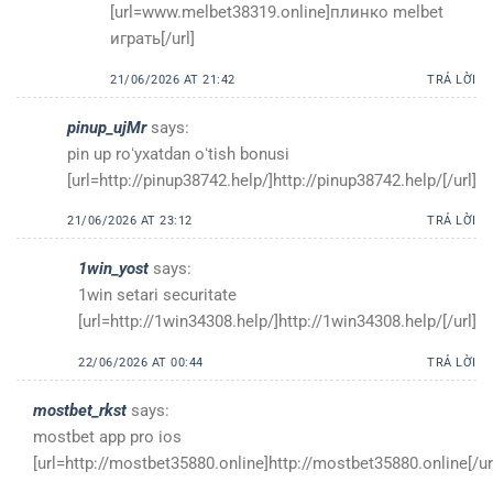
[url=www.melbet38319.online]плинко melbet
играть[/url]
21/06/2026 AT 21:42
TRẢ LỜI
pinup_ujMr
says:
pin up roʻyxatdan oʻtish bonusi
[url=http://pinup38742.help/]http://pinup38742.help/[/url]
21/06/2026 AT 23:12
TRẢ LỜI
1win_yost
says:
1win setari securitate
[url=http://1win34308.help/]http://1win34308.help/[/url]
22/06/2026 AT 00:44
TRẢ LỜI
mostbet_rkst
says:
mostbet app pro ios
[url=http://mostbet35880.online]http://mostbet35880.online[/ur