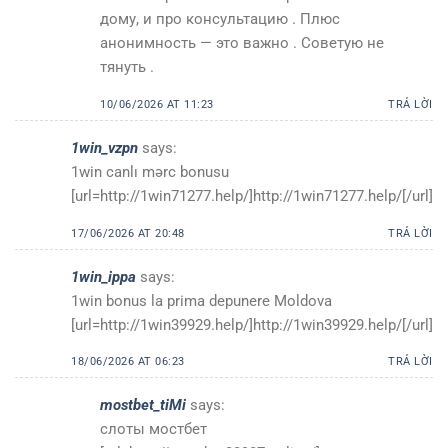
дому, и про консультацию . Плюс
анонимность — это важно . Советую не
тянуть .
10/06/2026 AT 11:23
TRẢ LỜI
1win_vzpn
says:
1win canlı mərc bonusu
[url=http://1win71277.help/]http://1win71277.help/[/url]
17/06/2026 AT 20:48
TRẢ LỜI
1win_ippa
says:
1win bonus la prima depunere Moldova
[url=http://1win39929.help/]http://1win39929.help/[/url]
18/06/2026 AT 06:23
TRẢ LỜI
mostbet_tiMi
says:
слоты мостбет