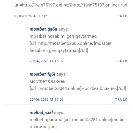
[url=http://1win75197.online/]http://1win75197.online/[/url]
20/06/2026 AT 15:12
TRẢ LỜI
mostbet_gdSa
says:
mostbet hesabımı geri qaytarmaq
[url=http://mostbet02606.online/]mostbet
hesabımı geri qaytarmaq[/url]
20/06/2026 AT 16:32
TRẢ LỜI
mostbet_fqSl
says:
мостбет блэкҷек
[url=mostbet33044.online]мостбет блэкҷек[/url]
20/06/2026 AT 17:06
TRẢ LỜI
melbet_vxkl
says:
melbet правила [url=melbet05281.online]melbet
правила[/url]