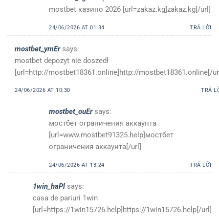
mostbet казино 2026 [url=zakaz.kg]zakaz.kg[/url]
24/06/2026 AT 01:34
TRẢ LỜI
mostbet_ymEr
says:
mostbet depozyt nie doszedł
[url=http://mostbet18361.online]http://mostbet18361.online[/ur
24/06/2026 AT 10:30
TRẢ L
mostbet_ouEr
says:
мостбет ограничения аккаунта
[url=www.mostbet91325.help]мостбет
ограничения аккаунта[/url]
24/06/2026 AT 13:24
TRẢ LỜI
1win_haPl
says:
casa de pariuri 1win
[url=https://1win15726.help]https://1win15726.help[/url]