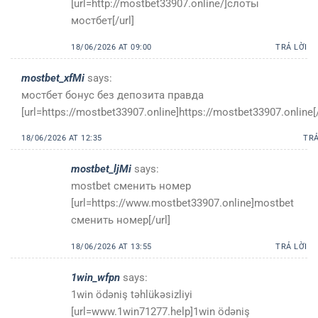
[url=http://mostbet33907.online/]слоты
мостбет[/url]
18/06/2026 AT 09:00
TRẢ LỜI
mostbet_xfMi
says:
мостбет бонус без депозита правда
[url=https://mostbet33907.online]https://mostbet33907.online[/
18/06/2026 AT 12:35
TRẢ
mostbet_ljMi
says:
mostbet сменить номер
[url=https://www.mostbet33907.online]mostbet
сменить номер[/url]
18/06/2026 AT 13:55
TRẢ LỜI
1win_wfpn
says:
1win ödəniş təhlükəsizliyi
[url=www.1win71277.help]1win ödəniş