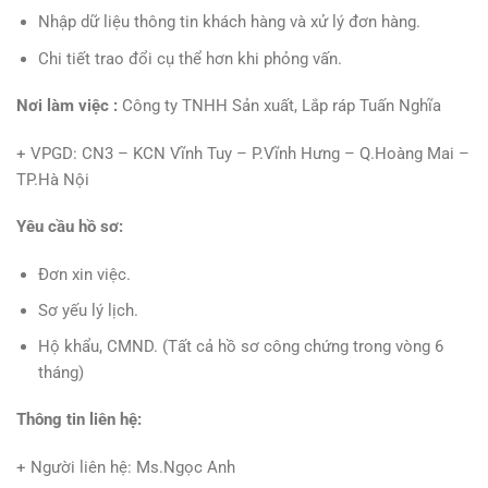
Nhập dữ liệu thông tin khách hàng và xử lý đơn hàng.
Chi tiết trao đổi cụ thể hơn khi phỏng vấn.
Nơi làm việc :
Công ty TNHH Sản xuất, Lắp ráp Tuấn Nghĩa
+ VPGD: CN3 – KCN Vĩnh Tuy – P.Vĩnh Hưng – Q.Hoàng Mai –
TP.Hà Nội
Yêu cầu hồ sơ:
Đơn xin việc.
Sơ yếu lý lịch.
Hộ khẩu, CMND. (Tất cả hồ sơ công chứng trong vòng 6
tháng)
Thông tin liên hệ:
+ Người liên hệ: Ms.Ngọc Anh