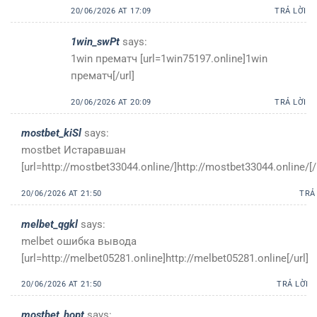
20/06/2026 AT 17:09
TRẢ LỜI
1win_swPt
says:
1win прематч [url=1win75197.online]1win
прематч[/url]
20/06/2026 AT 20:09
TRẢ LỜI
mostbet_kiSl
says:
mostbet Истаравшан
[url=http://mostbet33044.online/]http://mostbet33044.online/[/
20/06/2026 AT 21:50
TRẢ
melbet_qgkl
says:
melbet ошибка вывода
[url=http://melbet05281.online]http://melbet05281.online[/url]
20/06/2026 AT 21:50
TRẢ LỜI
mostbet_hopt
says: