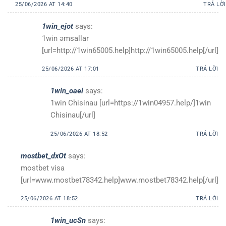
25/06/2026 AT 14:40
TRẢ LỜI
1win_ejot
says:
1win əmsallar
[url=http://1win65005.help]http://1win65005.help[/url]
25/06/2026 AT 17:01
TRẢ LỜI
1win_oaei
says:
1win Chisinau [url=https://1win04957.help/]1win
Chisinau[/url]
25/06/2026 AT 18:52
TRẢ LỜI
mostbet_dxOt
says:
mostbet visa
[url=www.mostbet78342.help]www.mostbet78342.help[/url]
25/06/2026 AT 18:52
TRẢ LỜI
1win_ucSn
says: