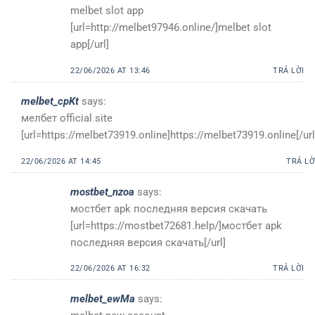
melbet slot app
[url=http://melbet97946.online/]melbet slot
app[/url]
22/06/2026 AT 13:46
TRẢ LỜI
melbet_cpKt
says:
мелбет official site
[url=https://melbet73919.online]https://melbet73919.online[/url
22/06/2026 AT 14:45
TRẢ LỜ
mostbet_nzoa
says:
мостбет apk последняя версия скачать
[url=https://mostbet72681.help/]мостбет apk
последняя версия скачать[/url]
22/06/2026 AT 16:32
TRẢ LỜI
melbet_ewMa
says: