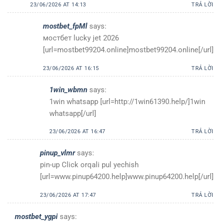
23/06/2026 AT 14:13
TRẢ LỜI
mostbet_fpMl
says:
мостбет lucky jet 2026
[url=mostbet99204.online]mostbet99204.online[/url]
23/06/2026 AT 16:15
TRẢ LỜI
1win_wbmn
says:
1win whatsapp [url=http://1win61390.help/]1win
whatsapp[/url]
23/06/2026 AT 16:47
TRẢ LỜI
pinup_vlmr
says:
pin-up Click orqali pul yechish
[url=www.pinup64200.help]www.pinup64200.help[/url]
23/06/2026 AT 17:47
TRẢ LỜI
mostbet_ygpi
says: