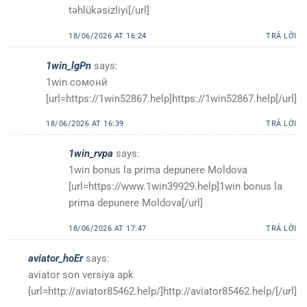
təhlükəsizliyi[/url]
18/06/2026 AT 16:24
TRẢ LỜI
1win_lgPn
says:
1win сомонӣ
[url=https://1win52867.help]https://1win52867.help[/url]
18/06/2026 AT 16:39
TRẢ LỜI
1win_rvpa
says:
1win bonus la prima depunere Moldova
[url=https://www.1win39929.help]1win bonus la
prima depunere Moldova[/url]
18/06/2026 AT 17:47
TRẢ LỜI
aviator_hoEr
says:
aviator son versiya apk
[url=http://aviator85462.help/]http://aviator85462.help/[/url]