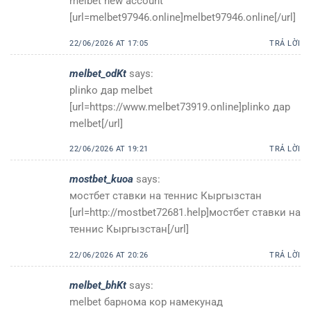
melbet new account
[url=melbet97946.online]melbet97946.online[/url]
22/06/2026 AT 17:05
TRẢ LỜI
melbet_odKt
says:
plinko дар melbet
[url=https://www.melbet73919.online]plinko дар
melbet[/url]
22/06/2026 AT 19:21
TRẢ LỜI
mostbet_kuoa
says:
мостбет ставки на теннис Кыргызстан
[url=http://mostbet72681.help]мостбет ставки на
теннис Кыргызстан[/url]
22/06/2026 AT 20:26
TRẢ LỜI
melbet_bhKt
says:
melbet барнома кор намекунад