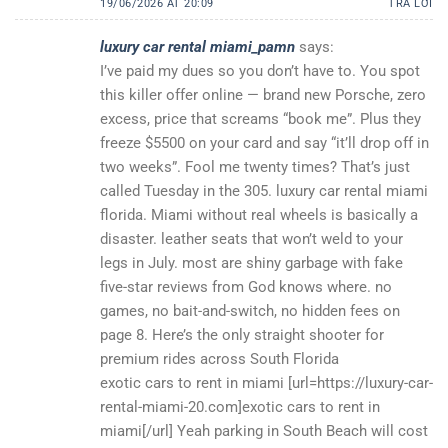
19/06/2026 AT 20:09
TRẢ LỜI
luxury car rental miami_pamn
says:
I’ve paid my dues so you don’t have to. You spot
this killer offer online — brand new Porsche, zero
excess, price that screams “book me”. Plus they
freeze $5500 on your card and say “it’ll drop off in
two weeks”. Fool me twenty times? That’s just
called Tuesday in the 305. luxury car rental miami
florida. Miami without real wheels is basically a
disaster. leather seats that won’t weld to your
legs in July. most are shiny garbage with fake
five-star reviews from God knows where. no
games, no bait-and-switch, no hidden fees on
page 8. Here’s the only straight shooter for
premium rides across South Florida
exotic cars to rent in miami [url=https://luxury-car-
rental-miami-20.com]exotic cars to rent in
miami[/url] Yeah parking in South Beach will cost