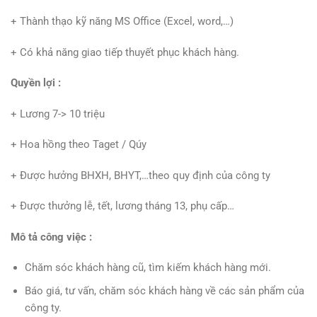
+ Thành thạo kỹ năng MS Office (Excel, word,…)
+ Có khả năng giao tiếp thuyết phục khách hàng.
Quyền lợi :
+ Lương 7-> 10 triệu
+ Hoa hồng theo Taget / Qúy
+ Được hưởng BHXH, BHYT,…theo quy định của công ty
+ Được thưởng lễ, tết, lương tháng 13, phụ cấp…
Mô tả công việc :
Chăm sóc khách hàng cũ, tìm kiếm khách hàng mới.
Báo giá, tư vấn, chăm sóc khách hàng về các sản phẩm của
công ty.